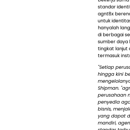
standar ident
agnt8x beren
untuk identit
hanyalah lang
di berbagai s
sumber daya b
tingkat lanjut
termasuk ins
"Setiap perus
hingga kini 
mengelolanya,
Shipman. "ag
perusahaan m
penyedia ag
bisnis, menja
yang dapat d
mandiri, agen
standar terbu