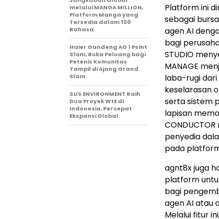
Jangkauan Global
Platform ini d
melalui MANGA MILLION,
Platform Manga yang
sebagai bursa
Tersedia dalam 100
Bahasa
agen AI denga
bagi perusahaa
Haier Gandeng AO 1 Point
STUDIO menye
Slam, Buka Peluang bagi
Petenis Komunitas
MANAGE menja
Tampil di Ajang Grand
Slam
laba-rugi dar
keselarasan o
SUS ENVIRONMENT Raih
serta sistem 
Dua Proyek WtE di
Indonesia, Percepat
lapisan memor
Ekspansi Global
CONDUCTOR me
penyedia dala
pada platform 
agnt8x juga h
platform untu
bagi pengemb
agen AI atau 
Melalui fitur