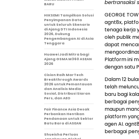
bertransaksi s
BARU
GEORGE TOWN,
HIKSEMI Tampilkan Solusi
Penyimpanan Data
agnt8x, platf
untuk Seluruh Skenario
tenaga kerja 
di Ajang DTI Indonesia
2026, Dukung
oleh publik m
Pengembangan AI di Asia
Tenggara
dapat mencari
mengoordinasi
Huawei Jadi Mitra bagi
Platform ini 
Ajang GSMA M360 ASEAN
2026
dengan satu Pa
Cision Raih MarTech
Dalam 12 bula
Breakthrough Awards
2026 untuk Pemantauan
telah melunc
dan Analisis Media
baru bagi kal
Sosial, Distribusi Siaran
Pers, dan AEO
berbagai pen
maupun manaje
Fair Finance Asia Desak
Perbankan Hentikan
platform yang 
Pendanaan untuk Sektor
agen AI. agnt
Batu Bara di ASEAN
berbagai peny
Shueisha Perluas