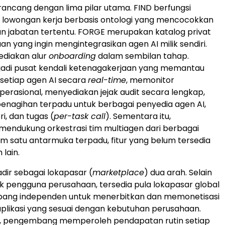
irancang dengan lima pilar utama. FIND berfungsi
 lowongan kerja berbasis ontologi yang mencocokkan
n jabatan tertentu. FORGE merupakan katalog privat
n yang ingin mengintegrasikan agen AI milik sendiri.
diakan alur
onboarding
dalam sembilan tahap.
di pusat kendali ketenagakerjaan yang memantau
i setiap agen AI secara
real-time
, memonitor
perasional, menyediakan jejak audit secara lengkap,
penagihan terpadu untuk berbagai penyedia agen AI,
i, dan tugas (
per-task call
). Sementara itu,
ndukung orkestrasi tim multiagen dari berbagai
m satu antarmuka terpadu, fitur yang belum tersedia
lain.
adir sebagai lokapasar (
marketplace
) dua arah. Selain
k pengguna perusahaan, tersedia pula lokapasar global
ang independen untuk menerbitkan dan memonetisasi
aplikasi yang sesuai dengan kebutuhan perusahaan.
 ini, pengembang memperoleh pendapatan rutin setiap