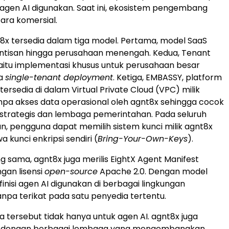
agen AI digunakan. Saat ini, ekosistem pengembang
cara komersial.
8x tersedia dalam tiga model. Pertama, model SaaS
intisan hingga perusahaan menengah. Kedua, Tenant
itu implementasi khusus untuk perusahaan besar
a
single-tenant deployment
. Ketiga, EMBASSY, platform
ersedia di dalam Virtual Private Cloud (VPC) milik
pa akses data operasional oleh agnt8x sehingga cocok
si strategis dan lembaga pemerintahan. Pada seluruh
an, pengguna dapat memilih sistem kunci milik agnt8x
kunci enkripsi sendiri (
Bring-Your-Own-Keys
).
g sama, agnt8x juga merilis EightX Agent Manifest
gan lisensi
open-source
Apache 2.0. Dengan model
efinisi agen AI digunakan di berbagai lingkungan
anpa terikat pada satu penyedia tertentu.
a tersebut tidak hanya untuk agen AI. agnt8x juga
a dengan berbagai lembaga yang mengembangkan