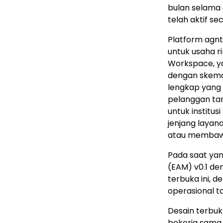
bulan selama 
telah aktif se
Platform agnt
untuk usaha r
Workspace, ya
dengan skem
lengkap yang t
pelanggan tan
untuk institu
jenjang layan
atau membawa 
Pada saat yan
(EAM) v0.1 den
terbuka ini, d
operasional t
Desain terbuk
bekerja sam