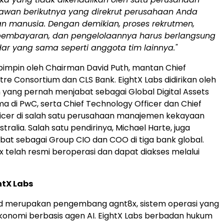
ryawan berikutnya yang direkrut perusahaan Anda
n manusia. Dengan demikian, proses rekrutmen,
pembayaran, dan pengelolaannya harus berlangsung
ar yang sama seperti anggota tim lainnya."
ipimpin oleh Chairman David Puth, mantan Chief
tre Consortium dan CLS Bank. EightX Labs didirikan oleh
yang pernah menjabat sebagai Global Digital Assets
a di PwC, serta Chief Technology Officer dan Chief
icer di salah satu perusahaan manajemen kekayaan
ralia. Salah satu pendirinya, Michael Harte, juga
at sebagai Group CIO dan COO di tiga bank global.
8x telah resmi beroperasi dan dapat diakses melalui
htX Labs
Ltd merupakan pengembang agnt8x, sistem operasi yang
onomi berbasis agen AI. EightX Labs berbadan hukum