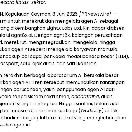
ecara lintas-sektor.
 Kepulauan Cayman, 3 Juni 2026 /PRNewswire/ —
orm untuk merekrut dan mengelola agen AI sebagai
yang dikembangkan EightX Labs Ltd, kini dapat diakses
elalui agnt8x.ai. Dengan agnt8x, kalangan perusahaan
, merekrut, mengintegrasikan, mengelola, hingga
kan agen AI seperti mengelola karyawan manusia.
mencakup berbagai penyedia model bahasa besar (LLM),
ssport, satu jejak audit, dan satu kontrak.
n terakhir, berbagai laboratorium AI berskala besar
urkan agen AI. Tren tersebut memunculkan tantangan
angan perusahaan, yakni penggunaan agen AI dari
yedia tanpa sistem rekrutmen,
onboarding
, audit,
men yang terintegrasi. Hingga saat ini, belum ada
berfungsi sebagai orientasi kerja (
Workday
) untuk
8x hadir sebagai platform netral yang menghubungkan
edia agen AI.