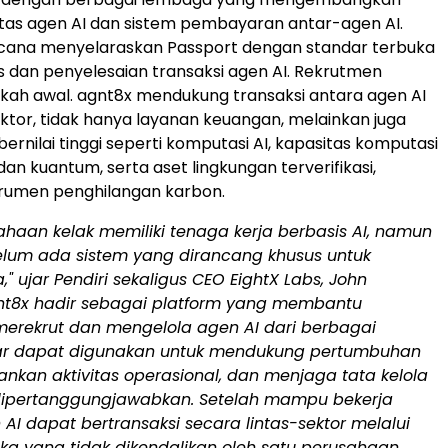
itas agen AI dan sistem pembayaran antar-agen AI.
cana menyelaraskan Passport dengan standar terbuka
as dan penyelesaian transaksi agen AI. Rekrutmen
kah awal. agnt8x mendukung transaksi antara agen AI
ektor, tidak hanya layanan keuangan, melainkan juga
ernilai tinggi seperti komputasi AI, kapasitas komputasi
 dan kuantum, serta aset lingkungan terverifikasi,
trumen penghilangan karbon.
ahaan kelak memiliki tenaga kerja berbasis AI, namun
belum ada sistem yang dirancang khusus untuk
" ujar Pendiri sekaligus CEO EightX Labs, John
nt8x hadir sebagai platform yang membantu
erekrut dan mengelola agen AI dari berbagai
ar dapat digunakan untuk mendukung pertumbuhan
lankan aktivitas operasional, dan menjaga tata kelola
ipertanggungjawabkan. Setelah mampu bekerja
 AI dapat bertransaksi secara lintas-sektor melalui
ka yang tidak dikendalikan oleh satu perusahaan