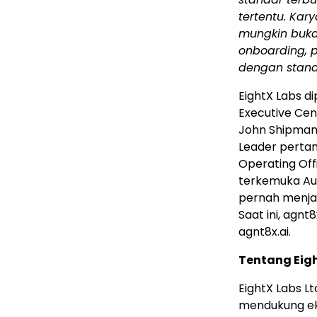
tertentu. Ka
mungkin buka
onboarding, 
dengan stand
EightX Labs d
Executive Cen
John Shipman 
Leader pertam
Operating Off
terkemuka Aust
pernah menjab
Saat ini, agnt
agnt8x.ai.
Tentang Eig
EightX Labs 
mendukung ek