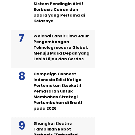
Sistem Pendingin Aktif
Berbasis Cairan dan
Udara yang Pertama di
Kelasnya
Weichai Lansir Lima Jalur
Pengembangan
Teknologi secara Global:
Menuju Masa Depan yang
Lebih Hijau dan Cerdas
Campaign Connect
Indonesia Edisi Ketiga
Pertemukan Eksekutif
Pemasaran untuk
Membahas Strategi
Pertumbuhan di Era AI
pada 2026
Shanghai Electric
Tampilkan Robot
Berbasis “Embodied