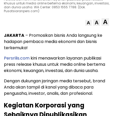
khusus untuk media online bertema ekonomi, keuangan, investasi,
dan dunia usaha. WA Center: 0853 1555 7788. (Dok.
Pusatsiaranpers.com)
A
A
A
JAKARTA
– Promosikan bisnis Anda langsung ke
hadapan pembaca media ekonomi dan bisnis
terkemuka!
Persrilis.com
kini menawarkan layanan publikasi
press release khusus untuk media online bertema
ekonomi, keuangan, investasi, dan dunia usaha.
Dengan dukungan jaringan media tersebut, brand
Anda akan tampil di kanal yang dibaca para
pengusaha, investor, analis, dan profesional.
Kegiatan Korporasi yang
Sebaiknya Dipublikasikan