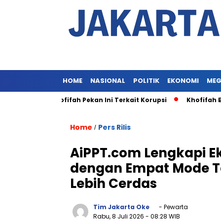
HOME
NASIONAL
POLITIK
EKONOMI
MEG
eriksaan Khofifah Pekan Ini Terkait Korupsi
Khofifah Belu
Home
Pers Rilis
/
AiPPT.com Lengkapi Ek
dengan Empat Mode Te
Lebih Cerdas
Tim Jakarta Oke
- Pewarta
Rabu, 8 Juli 2026
- 08:28 WIB