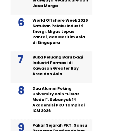
Brawijaya Healthcare dan
Jasa Marga
World Offshore Week 2026
Satukan Pelaku Industri
Energi, Migas Lepas
Pantai, dan Maritim Asia
di Singapura
Buka Peluang Baru bagi
Industri Farmasi di
Kawasan Greater Bay
Area dan Asia
Dua Alumni Peking
University Raih “Fields
Medal”, Sebanyak 14
Akademisi PKU Tampil di
ICM 2026
Pakar Sejarah PKT: Gansu
Berperan Penting dalam