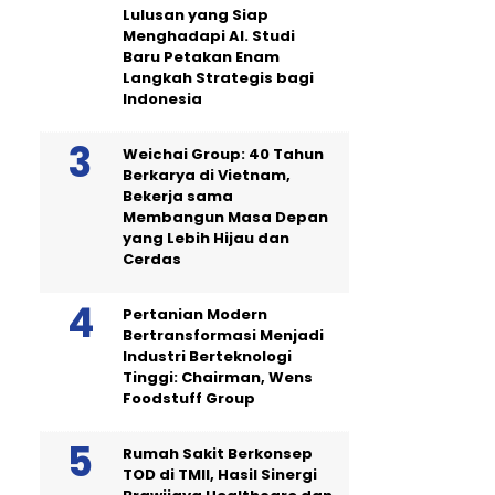
Lulusan yang Siap
Menghadapi AI. Studi
Baru Petakan Enam
Langkah Strategis bagi
Indonesia
Weichai Group: 40 Tahun
Berkarya di Vietnam,
Bekerja sama
Membangun Masa Depan
yang Lebih Hijau dan
Cerdas
Pertanian Modern
Bertransformasi Menjadi
Industri Berteknologi
Tinggi: Chairman, Wens
Foodstuff Group
Rumah Sakit Berkonsep
TOD di TMII, Hasil Sinergi