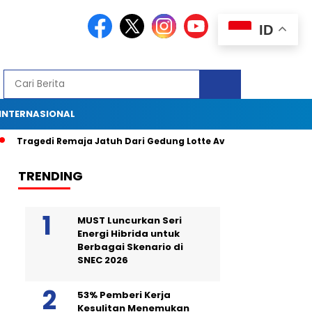
ID
INTERNASIONAL
ragedi Remaja Jatuh Dari Gedung Lotte Avenue: Kronologi, Saksi M
TRENDING
MUST Luncurkan Seri
Energi Hibrida untuk
Berbagai Skenario di
SNEC 2026
53% Pemberi Kerja
Kesulitan Menemukan