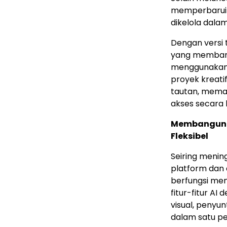
memperbaru
dikelola dala
Dengan versi 
yang memban
menggunakan 
proyek kreati
tautan, meman
akses secara 
Membangun P
Fleksibel
Seiring meni
platform dan 
berfungsi me
fitur-fitur A
visual, penyun
dalam satu pe