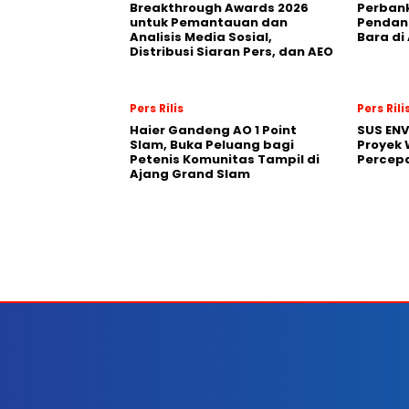
Breakthrough Awards 2026
Perban
untuk Pemantauan dan
Pendana
Analisis Media Sosial,
Bara di
Distribusi Siaran Pers, dan AEO
Pers Rilis
Pers Rili
Haier Gandeng AO 1 Point
SUS EN
Slam, Buka Peluang bagi
Proyek 
Petenis Komunitas Tampil di
Percepa
Ajang Grand Slam