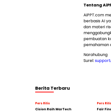
Tentang AiP
AiPPT.com m
berbasis AI 
dan materi ris
menggabungka
pembuatan kon
pemahaman d
Narahubung
Surel:
suppor
Berita Terbaru
Pers Rilis
Pers Rili
Cision Raih MarTech
Fair Fi