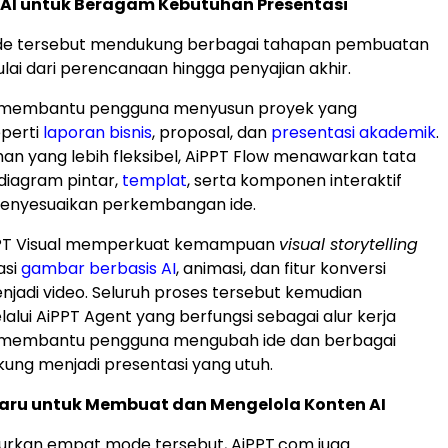
AI untuk Beragam Kebutuhan Presentasi
e tersebut mendukung berbagai tahapan pembuatan
ulai dari perencanaan hingga penyajian akhir.
c membantu pengguna menyusun proyek yang
eperti
laporan bisnis
, proposal, dan
presentasi akademik
.
an yang lebih fleksibel, AiPPT Flow menawarkan tata
 diagram pintar,
templat
, serta komponen interaktif
enyesuaikan perkembangan ide.
 AiPPT Visual memperkuat kemampuan
visual storytelling
asi
gambar berbasis AI
, animasi, dan fitur konversi
njadi video. Seluruh proses tersebut kemudian
alui AiPPT Agent yang berfungsi sebagai alur kerja
 membantu pengguna mengubah ide dan berbagai
ung menjadi presentasi yang utuh.
aru untuk Membuat dan Mengelola Konten AI
urkan empat mode tersebut, AiPPT.com juga