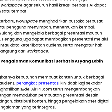
i
workspace
agar seluruh hasil kreasi berbasis AI dapat
m satu tempat.
terbaru,
workspace
menghadirkan pustaka terpusat
tu pengguna menyimpan, menemukan kembali,
ulang, dan mengelola berbagai presentasi maupun
f. Pengguna juga dapat membagikan presentasi melalui
tau data keterlibatan audiens, serta mengatur hak
langsung dari
workspace
.
engalaman Komunikasi Berbasis AI yang Lebih
ngkatnya kebutuhan membuat konten untuk berbagai
audiens,
perangkat presentasi
kini tidak lagi sekadar
nghasilkan
slide
. AiPPT.com terus mengembangkan
I dengan memadukan pembuatan presentasi, desain
tingan, distribusi konten, hingga pengelolaan aset digital
ngalaman yang terintegrasi.