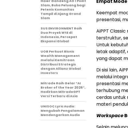
Empat Mode 
Haier Gandeng AO 1 Point
Slam, Buka Peluang bagi
Petenis Komunitas
Keempat mod
Tampil di Ajang Grand
Slam
presentasi, m
SUS ENVIRONMENT Raih
AiPPT Classi
Dua Proyek WtE di
Indonesia, Percepat
terstruktur, s
Ekspansi Global
Untuk kebutuh
letak adaptif,
UOB Perkuat Bisnis
Wealth Management
yang dapat m
melalui Kemitraan
Distribusi Strategis
dengan Allianz Global
Di sisi lain,
Investors
melalui integr
presentasi me
Mitrade Raih Gelar “AI
Broker of the Year 2026”,
terhubung mel
Hadirkan MitradeGPT
Versi Terbaru di Asia
cerdas untuk
materi penduk
UNISOC Lyric Audio:
Mengubah Pengalaman
Workspace
B
Mendengarkan Audio
Selain melunc