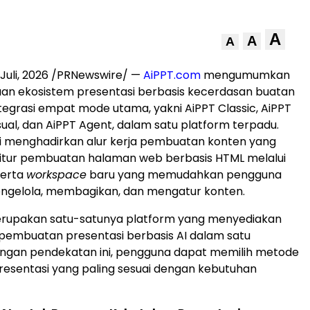
A
A
A
Juli, 2026
/PRNewswire/ —
AiPPT.com
mengumumkan
n ekosistem presentasi berbasis kecerdasan buatan
integrasi empat mode utama, yakni AiPPT Classic, AiPPT
sual, dan AiPPT Agent, dalam satu platform terpadu.
i menghadirkan alur kerja pembuatan konten yang
 fitur pembuatan halaman web berbasis HTML melalui
serta
workspace
baru yang memudahkan pengguna
gelola, membagikan, dan mengatur konten.
rupakan satu-satunya platform yang menyediakan
embuatan presentasi berbasis AI dalam satu
engan pendekatan ini, pengguna dapat memilih metode
esentasi yang paling sesuai dengan kebutuhan