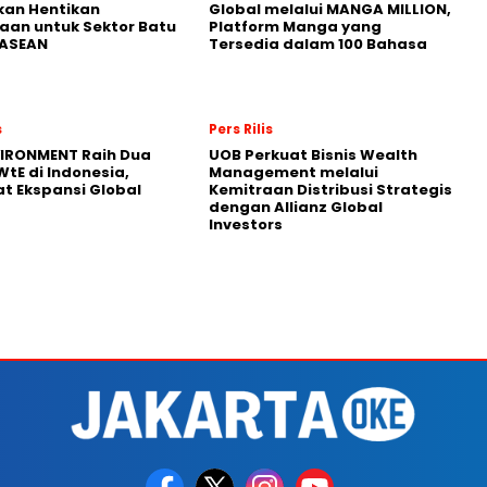
kan Hentikan
Global melalui MANGA MILLION,
an untuk Sektor Batu
Platform Manga yang
 ASEAN
Tersedia dalam 100 Bahasa
s
Pers Rilis
VIRONMENT Raih Dua
UOB Perkuat Bisnis Wealth
WtE di Indonesia,
Management melalui
t Ekspansi Global
Kemitraan Distribusi Strategis
dengan Allianz Global
Investors