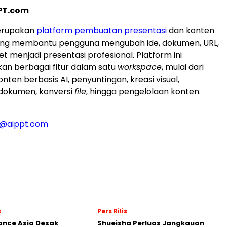
PT.com
erupakan
platform pembuatan presentasi
dan konten
yang membantu pengguna mengubah ide, dokumen, URL,
et menjadi presentasi profesional. Platform ini
n berbagai fitur dalam satu
workspace
, mulai dari
ten berbasis AI, penyuntingan, kreasi visual,
okumen, konversi
file
, hingga pengelolaan konten.
t@aippt.com
s
Pers Rilis
nance Asia Desak
Shueisha Perluas Jangkauan