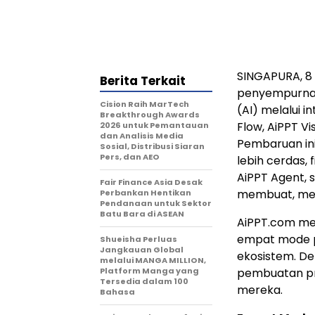
SINGAPURA
,
8 
Berita Terkait
penyempurnaa
Cision Raih MarTech
(AI) melalui 
Breakthrough Awards
Flow, AiPPT Vi
2026 untuk Pemantauan
dan Analisis Media
Pembaruan in
Sosial, Distribusi Siaran
Pers, dan AEO
lebih cerdas,
AiPPT Agent, 
Fair Finance Asia Desak
membuat, men
Perbankan Hentikan
Pendanaan untuk Sektor
Batu Bara di ASEAN
AiPPT.com me
empat mode p
Shueisha Perluas
Jangkauan Global
ekosistem. D
melalui MANGA MILLION,
Platform Manga yang
pembuatan pr
Tersedia dalam 100
mereka.
Bahasa