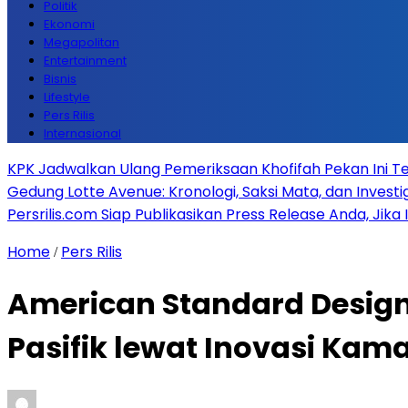
Politik
Ekonomi
Megapolitan
Entertainment
Bisnis
Lifestyle
Pers Rilis
Internasional
KPK Jadwalkan Ulang Pemeriksaan Khofifah Pekan Ini Te
Gedung Lotte Avenue: Kronologi, Saksi Mata, dan Investiga
Persrilis.com Siap Publikasikan Press Release Anda, Jika
Home
Pers Rilis
/
American Standard Design
Pasifik lewat Inovasi Kam