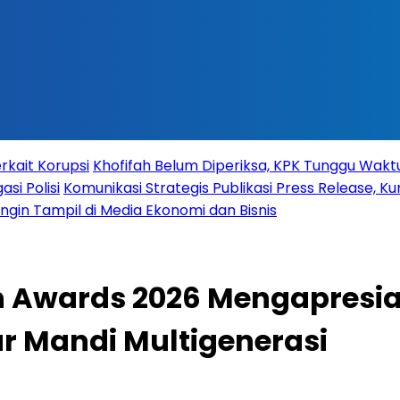
rkait Korupsi
Khofifah Belum Diperiksa, KPK Tunggu Wak
si Polisi
Komunikasi Strategis Publikasi Press Release,
 Ingin Tampil di Media Ekonomi dan Bisnis
 Awards 2026 Mengapresia
ar Mandi Multigenerasi