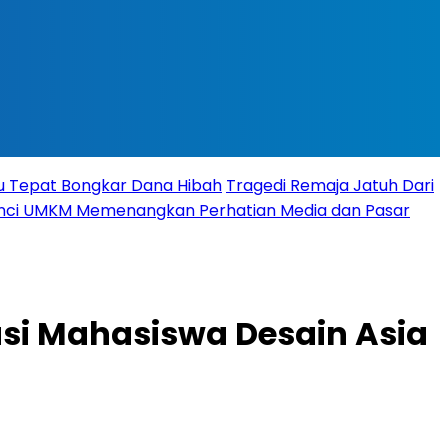
tu Tepat Bongkar Dana Hibah
Tragedi Remaja Jatuh Dari
 Kunci UMKM Memenangkan Perhatian Media dan Pasar
si Mahasiswa Desain Asia