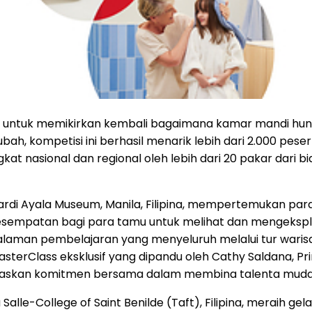
untuk memikirkan kembali bagaimana kamar mandi huni
h, kompetisi ini berhasil menarik lebih dari 2.000 peser
ngkat nasional dan regional oleh lebih dari 20 pakar dari b
 Ayala Museum, Manila, Filipina, mempertemukan para f
mpatan bagi para tamu untuk melihat dan mengeksplora
laman pembelajaran yang menyeluruh melalui tur warisan 
sterClass eksklusif yang dipandu oleh Cathy Saldana, P
enegaskan komitmen bersama dalam membina talenta mud
 Salle-College of Saint Benilde (Taft), Filipina, meraih g