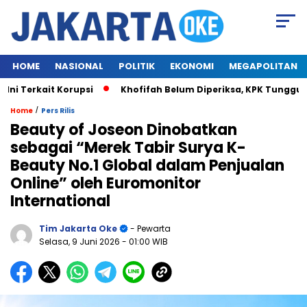
HOME
NASIONAL
POLITIK
EKONOMI
MEGAPOLITAN
Terkait Korupsi
Khofifah Belum Diperiksa, KPK Tunggu Wak
/
Home
Pers Rilis
Beauty of Joseon Dinobatkan
sebagai “Merek Tabir Surya K-
Beauty No.1 Global dalam Penjualan
Online” oleh Euromonitor
International
Tim Jakarta Oke
- Pewarta
Selasa, 9 Juni 2026
- 01:00 WIB