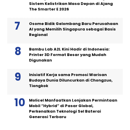
Sistem Kelistrikan Masa Depan di Ajang
The Smarter E 2026
Osome Bidik Gelombang Baru Perusahaan
AI yang Memilih Singapura sebagai Basis
Regional
Bambu Lab A2L Kini Hadir di Indonesia:
Printer 3D Format Besar yang Mudah
Digunakan
Inisiatif Kerja sama Promosi Warisan
Budaya Dunia Diluncurkan di Chongzuo,
Tiongkok
Molicel Manfaatkan Lonjakan Permintaan
Mobil “Hybrid” di Pasar Global,
Perkenalkan Teknologi Sel Baterai
Generasi Terbaru