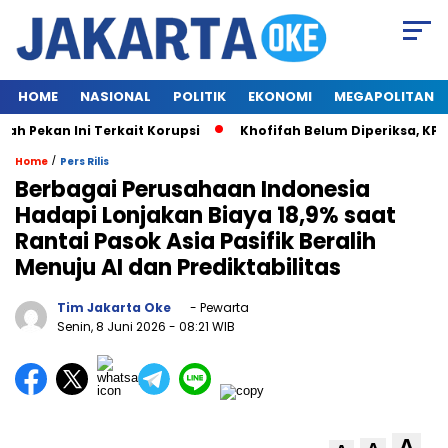
HOME
NASIONAL
POLITIK
EKONOMI
MEGAPOLITAN
Pekan Ini Terkait Korupsi
Khofifah Belum Diperiksa, KPK T
/
Home
Pers Rilis
Berbagai Perusahaan Indonesia
Hadapi Lonjakan Biaya 18,9% saat
Rantai Pasok Asia Pasifik Beralih
Menuju AI dan Prediktabilitas
Tim Jakarta Oke
- Pewarta
Senin, 8 Juni 2026
- 08:21 WIB
A