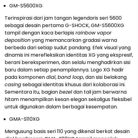
GM-S5600XG
Terinspirasi dari jam tangan legendaris seri 5600
sebagai desain pertama G-SHOCK, GM-S5600XG
tampil dengan kaca berlapis
rainbow vapor
deposition
yang memancarkan gradasi warna
berbeda dari setiap sudut pandang. Efek visual yang
dinamis ini merefleksikan identitas XG yang ekspresif,
berani bereksperimen, dan selalu menghadirkan sisi
baru dalam setiap penampilannya. Logo XG hadir
pada komponen
dial
,
band loop
, dan sisi belakang
casing
sebagai identitas khusus dari kolaborasi ini.
Sementara itu, bagian
bezel
dan tali jam berwarna
hitam menampilkan kesan elegan sekaligus fleksibel
untuk digunakan dalam berbagai kesempatan.
GMA-S110XG
Mengusung basis seri 110 yang dikenal berkat desain