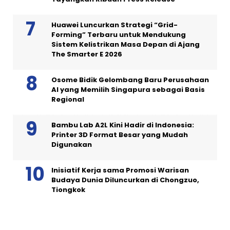
Huawei Luncurkan Strategi “Grid-
Forming” Terbaru untuk Mendukung
Sistem Kelistrikan Masa Depan di Ajang
The Smarter E 2026
Osome Bidik Gelombang Baru Perusahaan
AI yang Memilih Singapura sebagai Basis
Regional
Bambu Lab A2L Kini Hadir di Indonesia:
Printer 3D Format Besar yang Mudah
Digunakan
Inisiatif Kerja sama Promosi Warisan
Budaya Dunia Diluncurkan di Chongzuo,
Tiongkok