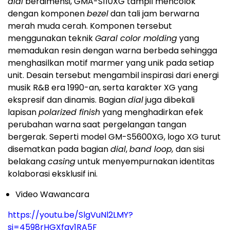
dial
berdimensi, GMA-S110XG tampil mencolok
dengan komponen
bezel
dan tali jam berwarna
merah muda cerah. Komponen tersebut
menggunakan teknik
Garal color molding
yang
memadukan resin dengan warna berbeda sehingga
menghasilkan motif marmer yang unik pada setiap
unit. Desain tersebut mengambil inspirasi dari energi
musik R&B era 1990-an, serta karakter XG yang
ekspresif dan dinamis. Bagian
dial
juga dibekali
lapisan
polarized finish
yang menghadirkan efek
perubahan warna saat pergelangan tangan
bergerak. Seperti model GM-S5600XG, logo XG turut
disematkan pada bagian
dial
,
band loop,
dan sisi
belakang
casing
untuk menyempurnakan identitas
kolaborasi eksklusif ini.
Video Wawancara
https://youtu.be/SlgVuNl2LMY?
si=4598rHGXfav1RA5F