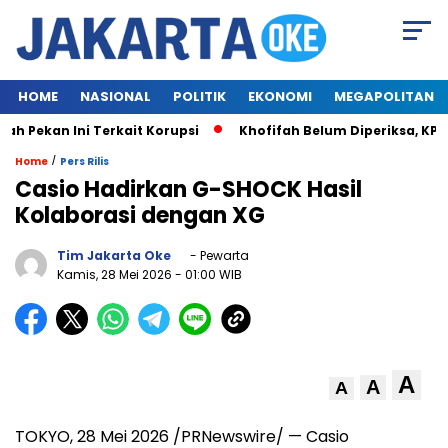
HOME
NASIONAL
POLITIK
EKONOMI
MEGAPOLITAN
Pekan Ini Terkait Korupsi
Khofifah Belum Diperiksa, KPK T
/
Home
Pers Rilis
Casio Hadirkan G-SHOCK Hasil
Kolaborasi dengan XG
Tim Jakarta Oke
- Pewarta
Kamis, 28 Mei 2026
- 01:00 WIB
A
A
A
TOKYO, 28 Mei 2026 /PRNewswire/ — Casio