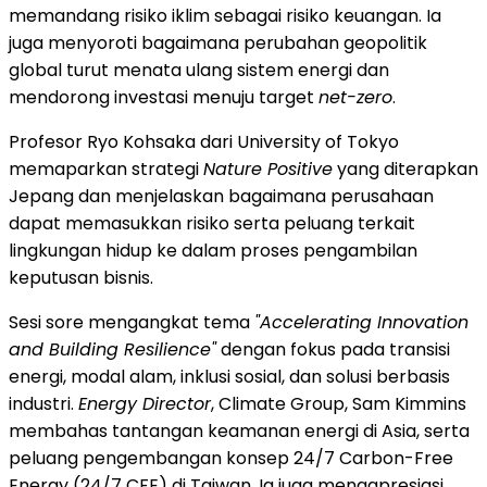
memandang risiko iklim sebagai risiko keuangan. Ia
juga menyoroti bagaimana perubahan geopolitik
global turut menata ulang sistem energi dan
mendorong investasi menuju target
net-zero
.
Profesor Ryo Kohsaka dari University of Tokyo
memaparkan strategi
Nature Positive
yang diterapkan
Jepang dan menjelaskan bagaimana perusahaan
dapat memasukkan risiko serta peluang terkait
lingkungan hidup ke dalam proses pengambilan
keputusan bisnis.
Sesi sore mengangkat tema
"Accelerating Innovation
and Building Resilience"
dengan fokus pada transisi
energi, modal alam, inklusi sosial, dan solusi berbasis
industri.
Energy Director
, Climate Group, Sam Kimmins
membahas tantangan keamanan energi di Asia, serta
peluang pengembangan konsep 24/7 Carbon-Free
Energy (24/7 CFE) di Taiwan. Ia juga mengapresiasi