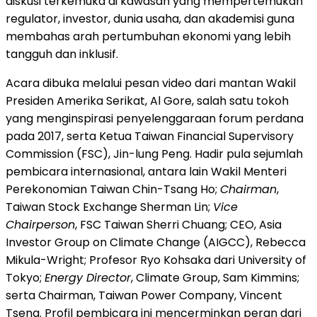
diskusi terkemuka di kawasan yang mempertemukan
regulator, investor, dunia usaha, dan akademisi guna
membahas arah pertumbuhan ekonomi yang lebih
tangguh dan inklusif.
Acara dibuka melalui pesan video dari mantan Wakil
Presiden Amerika Serikat, Al Gore, salah satu tokoh
yang menginspirasi penyelenggaraan forum perdana
pada 2017, serta Ketua Taiwan Financial Supervisory
Commission (FSC), Jin-lung Peng. Hadir pula sejumlah
pembicara internasional, antara lain Wakil Menteri
Perekonomian Taiwan Chin-Tsang Ho;
Chairman
,
Taiwan Stock Exchange Sherman Lin;
Vice
Chairperson
, FSC Taiwan Sherri Chuang; CEO, Asia
Investor Group on Climate Change (AIGCC), Rebecca
Mikula-Wright; Profesor Ryo Kohsaka dari University of
Tokyo;
Energy Director
, Climate Group, Sam Kimmins;
serta Chairman, Taiwan Power Company, Vincent
Tseng. Profil pembicara ini mencerminkan peran dari