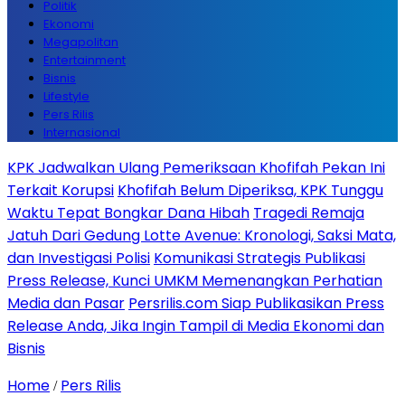
Politik
Ekonomi
Megapolitan
Entertainment
Bisnis
Lifestyle
Pers Rilis
Internasional
KPK Jadwalkan Ulang Pemeriksaan Khofifah Pekan Ini
Terkait Korupsi
Khofifah Belum Diperiksa, KPK Tunggu
Waktu Tepat Bongkar Dana Hibah
Tragedi Remaja
Jatuh Dari Gedung Lotte Avenue: Kronologi, Saksi Mata,
dan Investigasi Polisi
Komunikasi Strategis Publikasi
Press Release, Kunci UMKM Memenangkan Perhatian
Media dan Pasar
Persrilis.com Siap Publikasikan Press
Release Anda, Jika Ingin Tampil di Media Ekonomi dan
Bisnis
Home
Pers Rilis
/