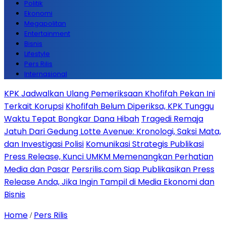
Politik
Ekonomi
Megapolitan
Entertainment
Bisnis
Lifestyle
Pers Rilis
Internasional
KPK Jadwalkan Ulang Pemeriksaan Khofifah Pekan Ini
Terkait Korupsi
Khofifah Belum Diperiksa, KPK Tunggu
Waktu Tepat Bongkar Dana Hibah
Tragedi Remaja
Jatuh Dari Gedung Lotte Avenue: Kronologi, Saksi Mata,
dan Investigasi Polisi
Komunikasi Strategis Publikasi
Press Release, Kunci UMKM Memenangkan Perhatian
Media dan Pasar
Persrilis.com Siap Publikasikan Press
Release Anda, Jika Ingin Tampil di Media Ekonomi dan
Bisnis
Home
Pers Rilis
/