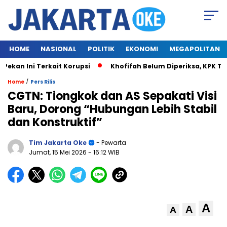
HOME
NASIONAL
POLITIK
EKONOMI
MEGAPOLITAN
an Ini Terkait Korupsi
Khofifah Belum Diperiksa, KPK Tun
/
Home
Pers Rilis
CGTN: Tiongkok dan AS Sepakati Visi
Baru, Dorong “Hubungan Lebih Stabil
dan Konstruktif”
Tim Jakarta Oke
- Pewarta
Jumat, 15 Mei 2026
- 16:12 WIB
A
A
A