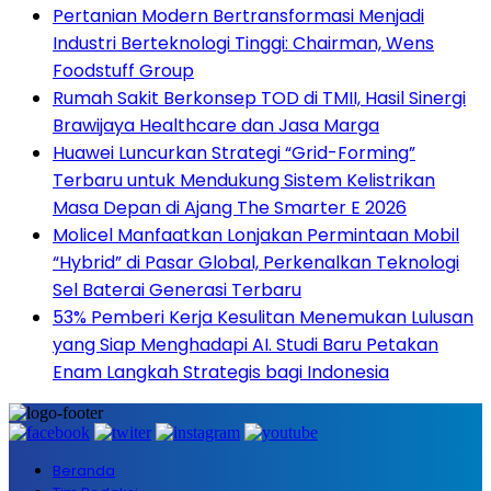
Pertanian Modern Bertransformasi Menjadi
Industri Berteknologi Tinggi: Chairman, Wens
Foodstuff Group
Rumah Sakit Berkonsep TOD di TMII, Hasil Sinergi
Brawijaya Healthcare dan Jasa Marga
Huawei Luncurkan Strategi “Grid-Forming”
Terbaru untuk Mendukung Sistem Kelistrikan
Masa Depan di Ajang The Smarter E 2026
Molicel Manfaatkan Lonjakan Permintaan Mobil
“Hybrid” di Pasar Global, Perkenalkan Teknologi
Sel Baterai Generasi Terbaru
53% Pemberi Kerja Kesulitan Menemukan Lulusan
yang Siap Menghadapi AI. Studi Baru Petakan
Enam Langkah Strategis bagi Indonesia
Beranda