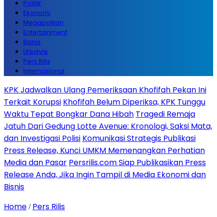
Politik
Ekonomi
Megapolitan
Entertainment
Bisnis
Lifestyle
Pers Rilis
Internasional
KPK Jadwalkan Ulang Pemeriksaan Khofifah Pekan Ini
Terkait Korupsi
Khofifah Belum Diperiksa, KPK Tunggu
Waktu Tepat Bongkar Dana Hibah
Tragedi Remaja
Jatuh Dari Gedung Lotte Avenue: Kronologi, Saksi Mata,
dan Investigasi Polisi
Komunikasi Strategis Publikasi
Press Release, Kunci UMKM Memenangkan Perhatian
Media dan Pasar
Persrilis.com Siap Publikasikan Press
Release Anda, Jika Ingin Tampil di Media Ekonomi dan
Bisnis
Home
Pers Rilis
/