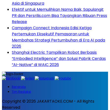
Asia di Singapura
Efektif untuk Memulihkan Nama Baik, Sapulangit
PR dan Persrilis.com Bisa Tayangkan Ribuan Press
Release
Campaign Connect Indonesia Edisi Ketiga
Pertemukan Eksekutif Pemasaran untuk
Membahas Strategi Pertumbuhan di Era AI pada
2026
Shanghai Electric Tampilkan Robot Berbasis
“Embodied Intelligence” dan Solusi Pabrik Cerdas
“AI-Native” di WAIC 2026
Beranda
Tim Redaksi
Copyright © 2026 JAKARTAOKE.COM - All Rights
Reserved