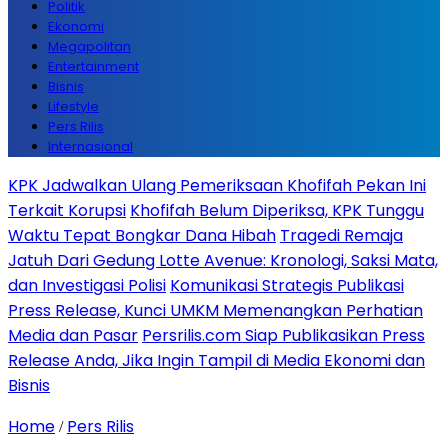
Politik
Ekonomi
Megapolitan
Entertainment
Bisnis
Lifestyle
Pers Rilis
Internasional
KPK Jadwalkan Ulang Pemeriksaan Khofifah Pekan Ini
Terkait Korupsi
Khofifah Belum Diperiksa, KPK Tunggu
Waktu Tepat Bongkar Dana Hibah
Tragedi Remaja
Jatuh Dari Gedung Lotte Avenue: Kronologi, Saksi Mata,
dan Investigasi Polisi
Komunikasi Strategis Publikasi
Press Release, Kunci UMKM Memenangkan Perhatian
Media dan Pasar
Persrilis.com Siap Publikasikan Press
Release Anda, Jika Ingin Tampil di Media Ekonomi dan
Bisnis
Home
Pers Rilis
/