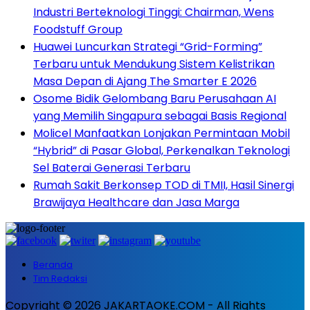
Industri Berteknologi Tinggi: Chairman, Wens
Foodstuff Group
Huawei Luncurkan Strategi “Grid-Forming”
Terbaru untuk Mendukung Sistem Kelistrikan
Masa Depan di Ajang The Smarter E 2026
Osome Bidik Gelombang Baru Perusahaan AI
yang Memilih Singapura sebagai Basis Regional
Molicel Manfaatkan Lonjakan Permintaan Mobil
“Hybrid” di Pasar Global, Perkenalkan Teknologi
Sel Baterai Generasi Terbaru
Rumah Sakit Berkonsep TOD di TMII, Hasil Sinergi
Brawijaya Healthcare dan Jasa Marga
Beranda
Tim Redaksi
Copyright © 2026 JAKARTAOKE.COM - All Rights