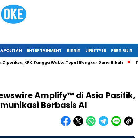
APOLITAN
ENTERTAINMENT
BISNIS
LIFESTYLE
PERS RILIS
iksa, KPK Tunggu Waktu Tepat Bongkar Dana Hibah
Tragedi 
wswire Amplify™ di Asia Pasifik,
omunikasi Berbasis AI