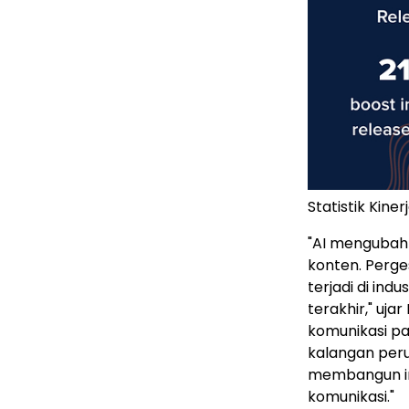
Statistik Kine
"AI mengubah 
konten. Perge
terjadi di in
terakhir," uj
komunikasi pa
kalangan peru
membangun in
komunikasi."