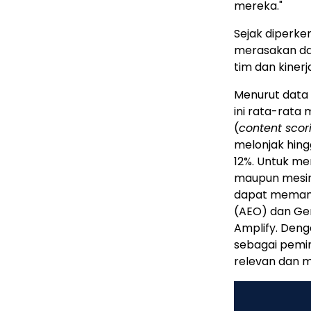
mereka."
Sejak diperke
merasakan dam
tim dan kiner
Menurut data 
ini rata-rata
(
content scor
melonjak hingg
12%. Untuk me
maupun mesin 
dapat memanf
(AEO) dan Gen
Amplify. Deng
sebagai pemim
relevan dan m