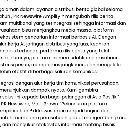
alaman dalam layanan distribusi berita global selama
tahun , PR Newswire Amplify™ mengubah rilis berita
am multikanal yang terintegrasi sehingga informasi dan
erusahaan bisa menjangkau media massa, platform
a ekosistem pencarian informasi berbasis AI. Dengan
 kerja AI, jaringan distribusi yang luas, keahlian
a analisis terhadap performa rilis berita yang telah
an sebelumnya, platform ini memudahkan perusahaan
istensi pesan, memperluas jangkauan, dan mengelola
lebih efektif di berbagai saluran komunikasi.
ntegrasi dengan alur kerja tim komunikasi perusahaan,
h menunjukkan dampak nyata. Kami gembira
olusi ini kepada berbagai pelanggan di Asia Pasifik,"
, PR Newswire, Matt Brown. "Peluncuran platform
mplification™ di kawasan ini menjadi bagian dari
 untuk membantu perusahaan global mengembangkan,
dan mengukur efektivitas informasi tentang bisnis