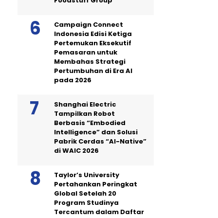
Foodstuff Group
Campaign Connect
Indonesia Edisi Ketiga
Pertemukan Eksekutif
Pemasaran untuk
Membahas Strategi
Pertumbuhan di Era AI
pada 2026
Shanghai Electric
Tampilkan Robot
Berbasis “Embodied
Intelligence” dan Solusi
Pabrik Cerdas “AI-Native”
di WAIC 2026
Taylor’s University
Pertahankan Peringkat
Global Setelah 20
Program Studinya
Tercantum dalam Daftar