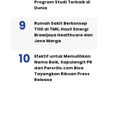
Program Studi Terbaik di
Dunia
Rumah Sakit Berkonsep
TOD di TMII, Hasil Sinergi
Brawijaya Healthcare dan
Jasa Marga
Efektif untuk Memulihkan
Nama Baik, Sapulangit PR
dan Persrilis.com Bisa
Tayangkan Ribuan Press
Release