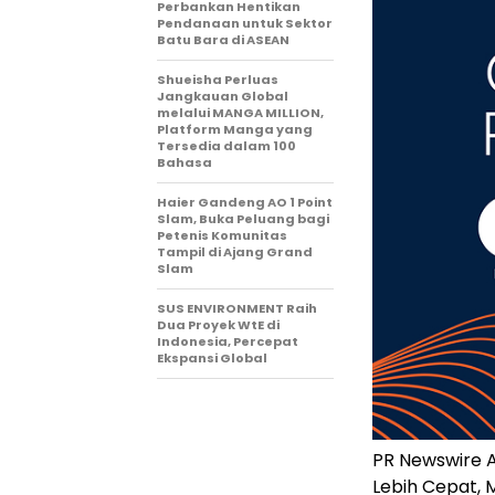
Perbankan Hentikan
Pendanaan untuk Sektor
Batu Bara di ASEAN
Shueisha Perluas
Jangkauan Global
melalui MANGA MILLION,
Platform Manga yang
Tersedia dalam 100
Bahasa
Haier Gandeng AO 1 Point
Slam, Buka Peluang bagi
Petenis Komunitas
Tampil di Ajang Grand
Slam
SUS ENVIRONMENT Raih
Dua Proyek WtE di
Indonesia, Percepat
Ekspansi Global
PR Newswire A
Lebih Cepat, 