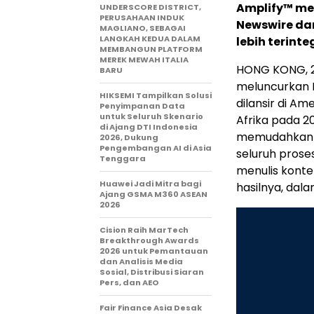
Amplify™ me
UNDERSCORE DISTRICT,
PERUSAHAAN INDUK
Newswire da
MAGLIANO, SEBAGAI
LANGKAH KEDUA DALAM
lebih terinteg
MEMBANGUN PLATFORM
MEREK MEWAH ITALIA
HONG KONG, 2
BARU
meluncurkan P
HIKSEMI Tampilkan Solusi
dilansir di Am
Penyimpanan Data
untuk Seluruh Skenario
Afrika pada 2
di Ajang DTI Indonesia
memudahkan p
2026, Dukung
Pengembangan AI di Asia
seluruh prose
Tenggara
menulis konten
Huawei Jadi Mitra bagi
hasilnya, dal
Ajang GSMA M360 ASEAN
2026
Cision Raih MarTech
Breakthrough Awards
2026 untuk Pemantauan
dan Analisis Media
Sosial, Distribusi Siaran
Pers, dan AEO
Fair Finance Asia Desak