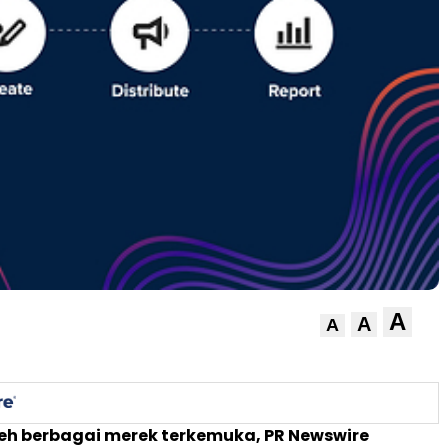
A
A
A
eh berbagai merek terkemuka, PR Newswire