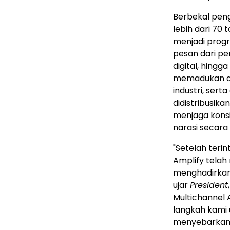
Berbekal peng
lebih dari 70 
menjadi progr
pesan dari p
digital, hingg
memadukan alur
industri, sert
didistribusik
menjaga kons
narasi secara 
"Setelah teri
Amplify tela
menghadirkan s
ujar
President
Multichannel A
langkah kami
menyebarkan, 