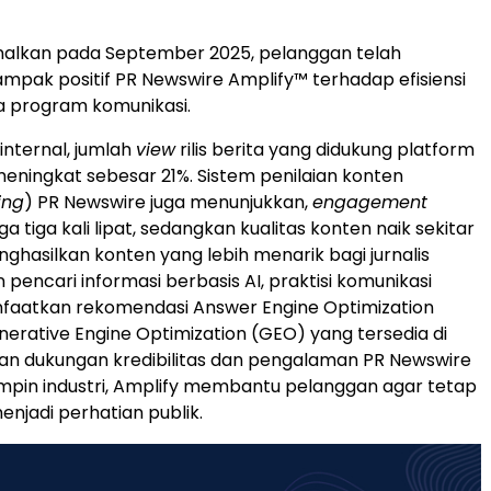
nalkan pada September 2025, pelanggan telah
pak positif PR Newswire Amplify™ terhadap efisiensi
ja program komunikasi.
internal, jumlah
view
rilis berita yang didukung platform
 meningkat sebesar 21%. Sistem penilaian konten
ing
) PR Newswire juga menunjukkan,
engagement
a tiga kali lipat, sedangkan kualitas konten naik sekitar
nghasilkan konten yang lebih menarik bagi jurnalis
pencari informasi berbasis AI, praktisi komunikasi
aatkan rekomendasi Answer Engine Optimization
erative Engine Optimization (GEO) yang tersedia di
an dukungan kredibilitas dan pengalaman PR Newswire
pin industri, Amplify membantu pelanggan agar tetap
enjadi perhatian publik.