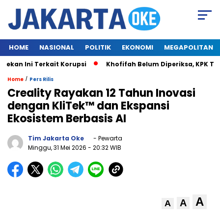
HOME
NASIONAL
POLITIK
EKONOMI
MEGAPOLITAN
 Ini Terkait Korupsi
Khofifah Belum Diperiksa, KPK Tungg
/
Home
Pers Rilis
Creality Rayakan 12 Tahun Inovasi
dengan KliTek™ dan Ekspansi
Ekosistem Berbasis AI
Tim Jakarta Oke
- Pewarta
Minggu, 31 Mei 2026
- 20:32 WIB
A
A
A