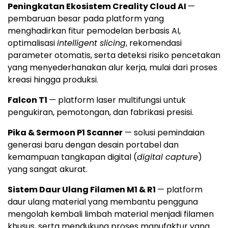
Peningkatan Ekosistem Creality Cloud AI
—
pembaruan besar pada platform yang
menghadirkan fitur pemodelan berbasis AI,
optimalisasi
intelligent slicing
, rekomendasi
parameter otomatis, serta deteksi risiko pencetakan
yang menyederhanakan alur kerja, mulai dari proses
kreasi hingga produksi.
Falcon T1
— platform laser multifungsi untuk
pengukiran, pemotongan, dan fabrikasi presisi.
Pika & Sermoon P1 Scanner
— solusi pemindaian
generasi baru dengan desain portabel dan
kemampuan tangkapan digital (
digital capture
)
yang sangat akurat.
Sistem Daur Ulang Filamen M1 & R1
— platform
daur ulang material yang membantu pengguna
mengolah kembali limbah material menjadi filamen
khusus, serta mendukung proses manufaktur yang