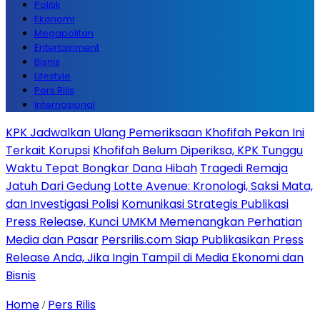
Politik
Ekonomi
Megapolitan
Entertainment
Bisnis
Lifestyle
Pers Rilis
Internasional
KPK Jadwalkan Ulang Pemeriksaan Khofifah Pekan Ini
Terkait Korupsi
Khofifah Belum Diperiksa, KPK Tunggu
Waktu Tepat Bongkar Dana Hibah
Tragedi Remaja
Jatuh Dari Gedung Lotte Avenue: Kronologi, Saksi Mata,
dan Investigasi Polisi
Komunikasi Strategis Publikasi
Press Release, Kunci UMKM Memenangkan Perhatian
Media dan Pasar
Persrilis.com Siap Publikasikan Press
Release Anda, Jika Ingin Tampil di Media Ekonomi dan
Bisnis
Home
Pers Rilis
/