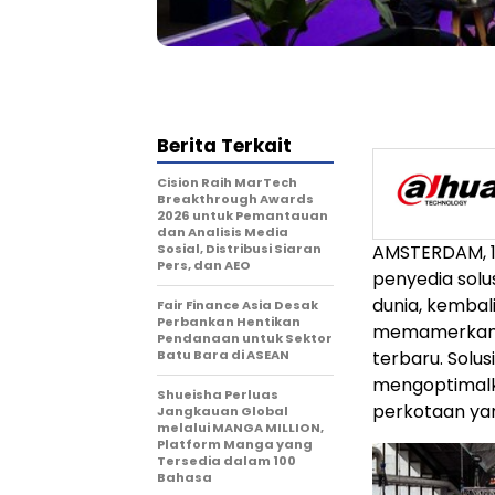
Berita Terkait
Cision Raih MarTech
Breakthrough Awards
2026 untuk Pemantauan
dan Analisis Media
Sosial, Distribusi Siaran
AMSTERDAM, 1
Pers, dan AEO
penyedia solu
dunia, kembal
Fair Finance Asia Desak
Perbankan Hentikan
memamerkan b
Pendanaan untuk Sektor
Batu Bara di ASEAN
terbaru. Solu
mengoptimalka
Shueisha Perluas
perkotaan yan
Jangkauan Global
melalui MANGA MILLION,
Platform Manga yang
Tersedia dalam 100
Bahasa