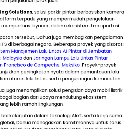
dalam perjalanan jarak jauh.
ing Solutions
, solusi parkir pintar berbasiskan kamera
latform terpadu yang mempermudah pengelolaan
ta memperluas layanan dalam ekosistem transportasi.
atan tersebut, Dahua juga membagikan pengalaman
ITS di berbagai negara. Beberapa proyek yang disoroti
stem Manajemen Lalu Lintas AI Pintar di Jembatan
, Malaysia
dan
Jaringan Lampu Lalu Lintas Pintar
an Francisco de Campeche, Meksiko
. Proyek-proyek
unjukkan peningkatan nyata dalam pemantauan lalu
akan aturan lalu lintas, serta pengurangan kemacetan.
hua juga menampilkan solusi pengisian daya mobil listrik
ebagai bagian dari upaya mendukung ekosistem
yang lebih ramah lingkungan.
i berkelanjutan dalam teknologi AIoT, serta kerja sama
 global, Dahua menegaskan komitmennya untuk terus