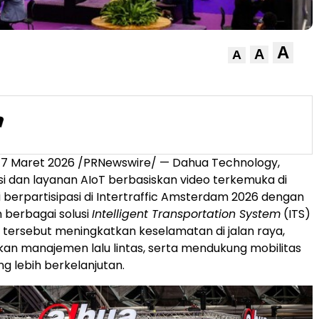
A
A
A
7 Maret 2026 /PRNewswire/ — Dahua Technology,
si dan layanan AIoT berbasiskan video terkemuka di
i berpartisipasi di Intertraffic Amsterdam 2026 dengan
erbagai solusi
Intelligent Transportation System
(ITS)
si tersebut meningkatkan keselamatan di jalan raya,
n manajemen lalu lintas, serta mendukung mobilitas
g lebih berkelanjutan.