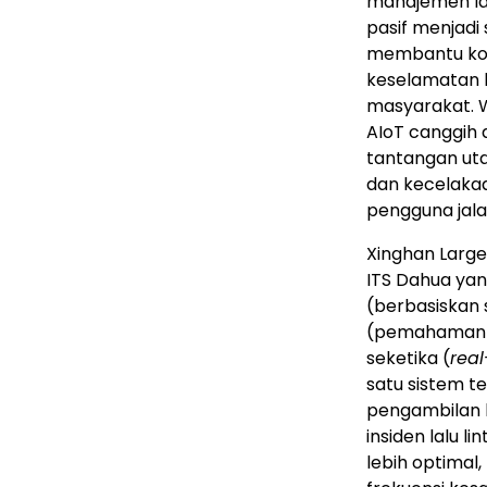
manajemen lal
pasif menjadi 
membantu kot
keselamatan la
masyarakat.
AIoT canggih
tantangan uta
dan kecelaka
pengguna jala
Xinghan Large 
ITS Dahua yan
(berbasiskan s
(pemahaman b
seketika (
real
satu sistem t
pengambilan k
insiden lalu l
lebih optimal