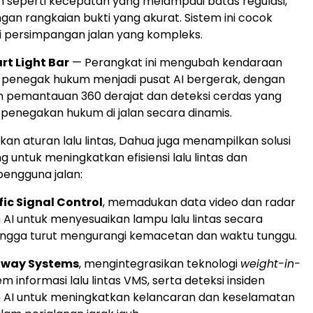
 seperti kecepatan yang melampaui batas regulasi,
gan rangkaian bukti yang akurat. Sistem ini cocok
i persimpangan jalan yang kompleks.
rt Light Bar
— Perangkat ini mengubah kendaraan
t penegak hukum menjadi pusat AI bergerak, dengan
pemantauan 360 derajat dan deteksi cerdas yang
enegakan hukum di jalan secara dinamis.
kan aturan lalu lintas, Dahua juga menampilkan solusi
 untuk meningkatkan efisiensi lalu lintas dan
engguna jalan:
ic Signal Control
, memadukan data video dan radar
 AI untuk menyesuaikan lampu lalu lintas secara
ingga turut mengurangi kemacetan dan waktu tunggu.
hway Systems
, mengintegrasikan teknologi
weight-in-
tem informasi lalu lintas VMS, serta deteksi insiden
 AI untuk meningkatkan kelancaran dan keselamatan