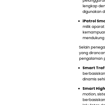
pelanggaran
lengkap den
digunakan d
iPatrol Sma
milik apara
kemampuan 
mendukung p
Selain penega
yang dirancang
pengalaman p
Smart Traff
berbasiskan
dinamis seh
Smart Hig
motion
, sis
berbasiskan