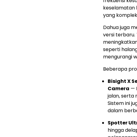
frekuensi kesa
keselamatan la
yang komplek
Dahua juga m
versi terbaru
meningkatkan 
seperti halang
mengurangi w
Beberapa prod
Bisight X S
Camera
— 
jalan, sert
Sistem ini j
dalam berba
Spotter Ult
hingga dela