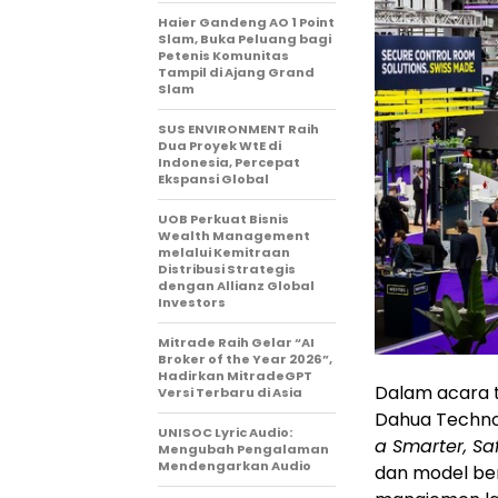
Haier Gandeng AO 1 Point
Slam, Buka Peluang bagi
Petenis Komunitas
Tampil di Ajang Grand
Slam
SUS ENVIRONMENT Raih
Dua Proyek WtE di
Indonesia, Percepat
Ekspansi Global
UOB Perkuat Bisnis
Wealth Management
melalui Kemitraan
Distribusi Strategis
dengan Allianz Global
Investors
Mitrade Raih Gelar “AI
Broker of the Year 2026”,
Hadirkan MitradeGPT
Dalam acara 
Versi Terbaru di Asia
Dahua Techno
UNISOC Lyric Audio:
a Smarter, Saf
Mengubah Pengalaman
Mendengarkan Audio
dan model be