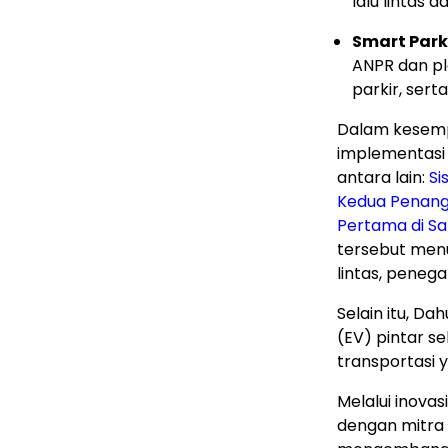
lalu lintas 
Smart Park
ANPR dan p
parkir, ser
Dalam kesemp
implementasi 
antara lain:
Si
Kedua Penang
Pertama di S
tersebut men
lintas, peneg
Selain itu, Da
(EV) pintar s
transportasi 
Melalui inovas
dengan mitra