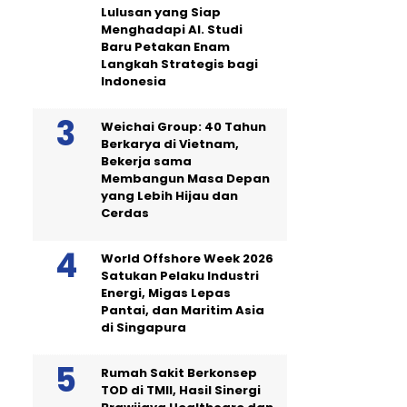
Lulusan yang Siap
Menghadapi AI. Studi
Baru Petakan Enam
Langkah Strategis bagi
Indonesia
Weichai Group: 40 Tahun
Berkarya di Vietnam,
Bekerja sama
Membangun Masa Depan
yang Lebih Hijau dan
Cerdas
World Offshore Week 2026
Satukan Pelaku Industri
Energi, Migas Lepas
Pantai, dan Maritim Asia
di Singapura
Rumah Sakit Berkonsep
TOD di TMII, Hasil Sinergi