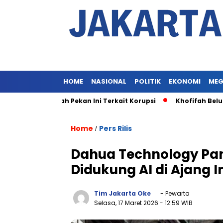
HOME
NASIONAL
POLITIK
EKONOMI
MEG
 Khofifah Pekan Ini Terkait Korupsi
Khofifah Belum Diperi
Home
Pers Rilis
/
Dahua Technology Pam
Didukung AI di Ajang I
Tim Jakarta Oke
- Pewarta
Selasa, 17 Maret 2026
- 12:59 WIB