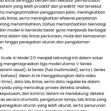
u lintas sehingga beralih dari sekadar pemantauan
sistem yang lebih proaktif dan prediktif. Hal tersebut
a mengoptimalkan penggunaan jalan, meningkatkan
lu lintas, serta meningkatkan efisiensi perjalanan
 Wang menambahkan, Dahua memanfaatkan teknologi
 dan model AI berskala besar guna menjawab berbagai
ma dalam lalu lintas perkotaan, mulai dari kemacetan
an hingga penegakan aturan dan pengalaman
n.
Scale AI Model 2.0 menjadi teknologi inti dalam solusi
g mengintegrasikan tiga model utama: V Series
istem visual), M Series (fusi multimodal), serta L Series
ahasa). Mesin AI ini menggabungkan data video
-time
), data lalu lintas, serta data regulasi ke dalam
erpadu yang mencakup proses deteksi, analisis,
eputusan, dan kontrol. Sistem ini mendukung: deteksi
intas secara otomatis, pengaturan lampu lalu lintas yang
, penegakan aturan yang lebih akurat, serta penurunan