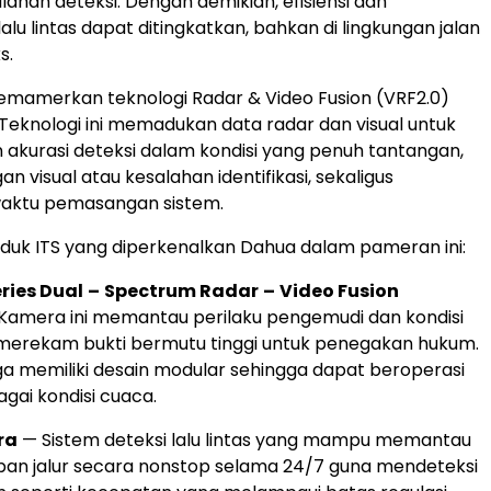
lahan deteksi. Dengan demikian, efisiensi dan
lu lintas dapat ditingkatkan, bahkan di lingkungan jalan
s.
emamerkan teknologi Radar & Video Fusion (VRF2.0)
. Teknologi ini memadukan data radar dan visual untuk
akurasi deteksi dalam kondisi yang penuh tantangan,
an visual atau kesalahan identifikasi, sekaligus
aktu pemasangan sistem.
uk ITS yang diperkenalkan Dahua dalam pameran ini:
eries Dual
–
Spectrum Radar
–
Video Fusion
Kamera ini memantau perilaku pengemudi dan kondisi
a merekam bukti bermutu tinggi untuk penegakan hukum.
uga memiliki desain modular sehingga dapat beroperasi
gai kondisi cuaca.
ra
— Sistem deteksi lalu lintas yang mampu memantau
pan jalur secara nonstop selama 24/7 guna mendeteksi