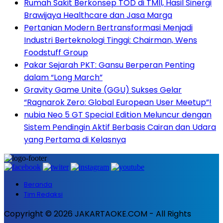
Rumah Sakit Berkonsep TOD di TMII, Hasil Sinergi
Brawijaya Healthcare dan Jasa Marga
Pertanian Modern Bertransformasi Menjadi
Industri Berteknologi Tinggi: Chairman, Wens
Foodstuff Group
Pakar Sejarah PKT: Gansu Berperan Penting
dalam “Long March”
Gravity Game Unite (GGU) Sukses Gelar
“Ragnarok Zero: Global European User Meetup”!
nubia Neo 5 GT Special Edition Meluncur dengan
Sistem Pendingin Aktif Berbasis Cairan dan Udara
yang Pertama di Kelasnya
Beranda
Tim Redaksi
Copyright © 2026 JAKARTAOKE.COM - All Rights