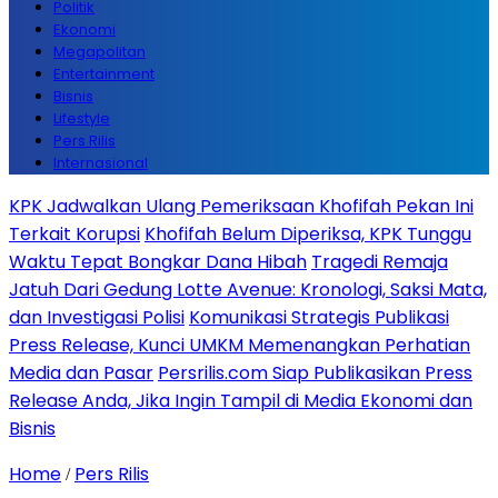
Politik
Ekonomi
Megapolitan
Entertainment
Bisnis
Lifestyle
Pers Rilis
Internasional
KPK Jadwalkan Ulang Pemeriksaan Khofifah Pekan Ini
Terkait Korupsi
Khofifah Belum Diperiksa, KPK Tunggu
Waktu Tepat Bongkar Dana Hibah
Tragedi Remaja
Jatuh Dari Gedung Lotte Avenue: Kronologi, Saksi Mata,
dan Investigasi Polisi
Komunikasi Strategis Publikasi
Press Release, Kunci UMKM Memenangkan Perhatian
Media dan Pasar
Persrilis.com Siap Publikasikan Press
Release Anda, Jika Ingin Tampil di Media Ekonomi dan
Bisnis
Home
Pers Rilis
/