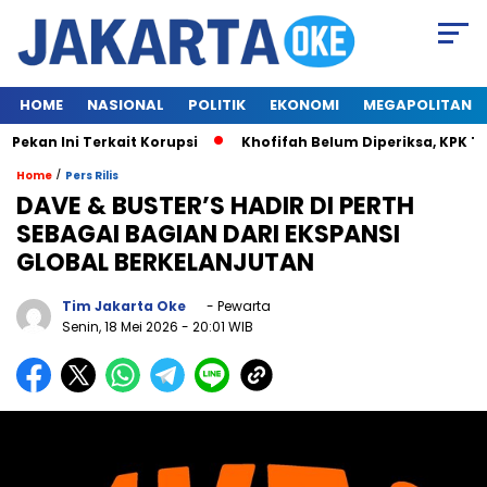
HOME
NASIONAL
POLITIK
EKONOMI
MEGAPOLITAN
n Ini Terkait Korupsi
Khofifah Belum Diperiksa, KPK Tung
/
Home
Pers Rilis
DAVE & BUSTER’S HADIR DI PERTH
SEBAGAI BAGIAN DARI EKSPANSI
GLOBAL BERKELANJUTAN
Tim Jakarta Oke
- Pewarta
Senin, 18 Mei 2026
- 20:01 WIB