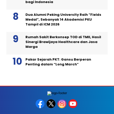
bagi Indonesia
Dua Alumni Peking University Raih “Fields
Medal”, Sebanyak 14 Akademisi PKU
Tampil di ICM 2026
Rumah Sakit Berkonsep TOD di TMII, Hasil
Sinergi Brawijaya Healthcare dan Jasa
Marga
Pakar Sejarah PKT: Gansu Berperan
Penting dalam “Long March”