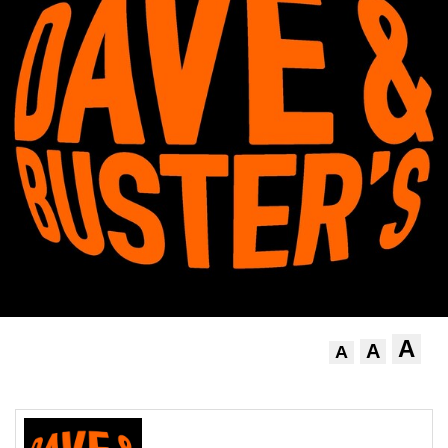
A
A
A