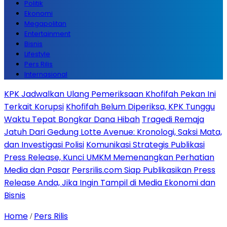
Politik
Ekonomi
Megapolitan
Entertainment
Bisnis
Lifestyle
Pers Rilis
Internasional
KPK Jadwalkan Ulang Pemeriksaan Khofifah Pekan Ini
Terkait Korupsi
Khofifah Belum Diperiksa, KPK Tunggu
Waktu Tepat Bongkar Dana Hibah
Tragedi Remaja
Jatuh Dari Gedung Lotte Avenue: Kronologi, Saksi Mata,
dan Investigasi Polisi
Komunikasi Strategis Publikasi
Press Release, Kunci UMKM Memenangkan Perhatian
Media dan Pasar
Persrilis.com Siap Publikasikan Press
Release Anda, Jika Ingin Tampil di Media Ekonomi dan
Bisnis
Home
Pers Rilis
/