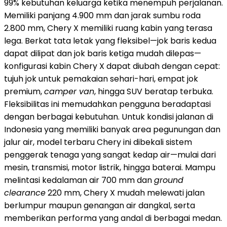
99% kebutuhan keluarga ketika menempuh perjalanan.
Memiliki panjang 4.900 mm dan jarak sumbu roda
2.800 mm, Chery X memiliki ruang kabin yang terasa
lega. Berkat tata letak yang fleksibel—jok baris kedua
dapat dilipat dan jok baris ketiga mudah dilepas—
konfigurasi kabin Chery X dapat diubah dengan cepat:
tujuh jok untuk pemakaian sehari-hari, empat jok
premium,
camper van
, hingga SUV beratap terbuka.
Fleksibilitas ini memudahkan pengguna beradaptasi
dengan berbagai kebutuhan. Untuk kondisi jalanan di
Indonesia
yang memiliki banyak area pegunungan dan
jalur air, model terbaru Chery ini dibekali sistem
penggerak tenaga yang sangat kedap air—mulai dari
mesin, transmisi, motor listrik, hingga baterai. Mampu
melintasi kedalaman air 700 mm dan
ground
clearance
220 mm, Chery X mudah melewati jalan
berlumpur maupun genangan air dangkal, serta
memberikan performa yang andal di berbagai medan.