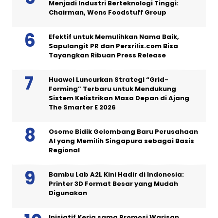
Menjadi Industri Berteknologi Tinggi:
Chairman, Wens Foodstuff Group
Efektif untuk Memulihkan Nama Baik,
Sapulangit PR dan Persrilis.com Bisa
Tayangkan Ribuan Press Release
Huawei Luncurkan Strategi “Grid-
Forming” Terbaru untuk Mendukung
Sistem Kelistrikan Masa Depan di Ajang
The Smarter E 2026
Osome Bidik Gelombang Baru Perusahaan
AI yang Memilih Singapura sebagai Basis
Regional
Bambu Lab A2L Kini Hadir di Indonesia:
Printer 3D Format Besar yang Mudah
Digunakan
Inisiatif Kerja sama Promosi Warisan