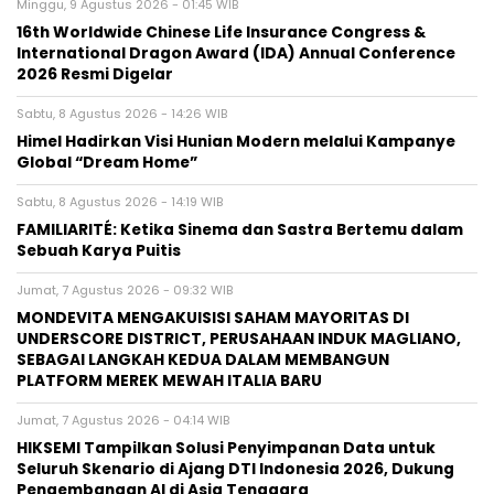
Minggu, 9 Agustus 2026 - 01:45 WIB
16th Worldwide Chinese Life Insurance Congress &
International Dragon Award (IDA) Annual Conference
2026 Resmi Digelar
Sabtu, 8 Agustus 2026 - 14:26 WIB
Himel Hadirkan Visi Hunian Modern melalui Kampanye
Global “Dream Home”
Sabtu, 8 Agustus 2026 - 14:19 WIB
FAMILIARITÉ: Ketika Sinema dan Sastra Bertemu dalam
Sebuah Karya Puitis
Jumat, 7 Agustus 2026 - 09:32 WIB
MONDEVITA MENGAKUISISI SAHAM MAYORITAS DI
UNDERSCORE DISTRICT, PERUSAHAAN INDUK MAGLIANO,
SEBAGAI LANGKAH KEDUA DALAM MEMBANGUN
PLATFORM MEREK MEWAH ITALIA BARU
Jumat, 7 Agustus 2026 - 04:14 WIB
HIKSEMI Tampilkan Solusi Penyimpanan Data untuk
Seluruh Skenario di Ajang DTI Indonesia 2026, Dukung
Pengembangan AI di Asia Tenggara