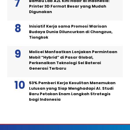
Bambu Lab A2L Kini Hadir di Indonesia:
Printer 3D Format Besar yang Mudah
Digunakan
Inisiatif Kerja sama Promosi Warisan
Budaya Dunia Diluncurkan di Chongzuo,
Tiongkok
Molicel Manfaatkan Lonjakan Permintaan
Mobil “Hybrid” di Pasar Global,
Perkenalkan Teknologi Sel Baterai
Generasi Terbaru
53% Pemberi Kerja Kesulitan Menemukan
Lulusan yang Siap Menghadapi AI. Studi
Baru Petakan Enam Langkah Strategis
bagi Indonesia