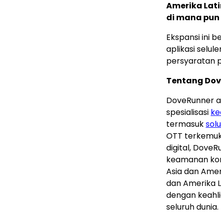
Amerika Lat
di mana pun 
Ekspansi ini
aplikasi selu
persyaratan p
Tentang Do
DoveRunner a
spesialisasi
ke
termasuk
sol
OTT terkemuk
digital, Dove
keamanan konte
Asia dan Amer
dan Amerika 
dengan keahl
seluruh dunia.