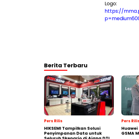
Logo:
https://mma.
p=medium60
Berita Terbaru
Pers Rilis
Pers Rili
HIKSEMI Tampilkan Solusi
Huawei 
Penyimpanan Data untuk
GSMA M
Seluruh Skenario di Ajang DTI