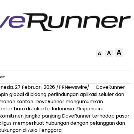
A
A
A
onesia
,
27 Februari, 2026
/PRNewswire/ — DoveRunner
in global di bidang perlindungan aplikasi seluler dan
eamanan konten. DoveRunner mengumumkan
tor baru di Jakarta, Indonesia. Ekspansi ini
omitmen jangka panjang DoveRunner terhadap pasar
kaligus memperkuat hubungan dengan pelanggan dan
ukungan di Asia Tenggara.