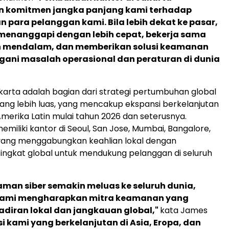
 komitmen jangka panjang kami terhadap
n para pelanggan kami. Bila lebih dekat ke pasar,
menanggapi dengan lebih cepat, bekerja sama
h mendalam, dan memberikan solusi keamanan
ani masalah operasional dan peraturan di dunia
akarta adalah bagian dari strategi pertumbuhan global
ng lebih luas, yang mencakup ekspansi berkelanjutan
Amerika Latin mulai tahun 2026 dan seterusnya.
miliki kantor di Seoul, San Jose, Mumbai, Bangalore,
 yang menggabungkan keahlian lokal dengan
ngkat global untuk mendukung pelanggan di seluruh
aman siber semakin meluas ke seluruh dunia,
kami mengharapkan mitra keamanan yang
adiran lokal dan jangkauan global,"
kata James
i kami yang berkelanjutan di Asia, Eropa, dan