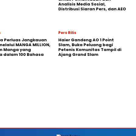
Analisis Media Sosial,
Distribusi Siaran Pers, dan AEO
s
Pers Rilis
a Perluas Jangkauan
Haier Gandeng AO 1 Point
melalui MANGA MILLION,
Slam, Buka Peluang bagi
rm Manga yang
Petenis Komunitas Tampil di
a dalam 100 Bahasa
Ajang Grand Slam