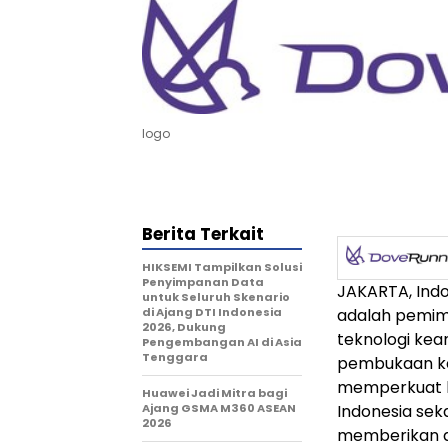
logo
Berita Terkait
HIKSEMI Tampilkan Solusi
Penyimpanan Data
JAKARTA, Ind
untuk Seluruh Skenario
di Ajang DTI Indonesia
adalah pemimp
2026, Dukung
teknologi k
Pengembangan AI di Asia
Tenggara
pembukaan kan
memperkuat k
Huawei Jadi Mitra bagi
Ajang GSMA M360 ASEAN
Indonesia se
2026
memberikan d