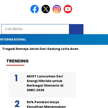
INTERNASIONAL
edi Remaja Jatuh Dari Gedung Lotte Avenue: Kronologi, Saksi Mata
TRENDING
MUST Luncurkan Seri
Energi Hibrida untuk
Berbagai Skenario di
SNEC 2026
53% Pemberi Kerja
Kesulitan Menemukan