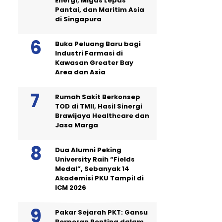
Energi, Migas Lepas
Pantai, dan Maritim Asia
di Singapura
Buka Peluang Baru bagi
Industri Farmasi di
Kawasan Greater Bay
Area dan Asia
Rumah Sakit Berkonsep
TOD di TMII, Hasil Sinergi
Brawijaya Healthcare dan
Jasa Marga
Dua Alumni Peking
University Raih “Fields
Medal”, Sebanyak 14
Akademisi PKU Tampil di
ICM 2026
Pakar Sejarah PKT: Gansu
Berperan Penting dalam