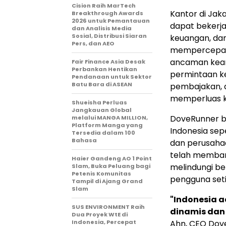
Cision Raih MarTech
Kantor di Jak
Breakthrough Awards
2026 untuk Pemantauan
dapat bekerja
dan Analisis Media
Sosial, Distribusi Siaran
keuangan, dan
Pers, dan AEO
mempercepat i
ancaman keam
Fair Finance Asia Desak
Perbankan Hentikan
permintaan ke
Pendanaan untuk Sektor
Batu Bara di ASEAN
pembajakan,
memperluas ke
Shueisha Perluas
Jangkauan Global
DoveRunner b
melalui MANGA MILLION,
Platform Manga yang
Indonesia sep
Tersedia dalam 100
Bahasa
dan perusahaa
telah memban
Haier Gandeng AO 1 Point
melindungi be
Slam, Buka Peluang bagi
Petenis Komunitas
pengguna seti
Tampil di Ajang Grand
Slam
"Indonesia a
SUS ENVIRONMENT Raih
dinamis dan
Dua Proyek WtE di
Indonesia, Percepat
Ahn, CEO Dov