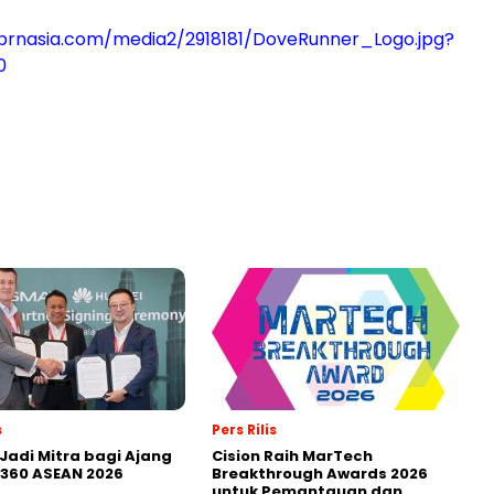
prnasia.com/media2/2918181/DoveRunner_Logo.jpg?
0
s
Pers Rilis
Jadi Mitra bagi Ajang
Cision Raih MarTech
360 ASEAN 2026
Breakthrough Awards 2026
untuk Pemantauan dan