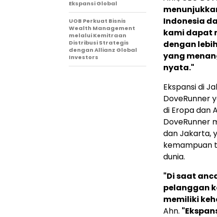
Ekspansi Global
menunjukkan
Indonesia da
UOB Perkuat Bisnis
Wealth Management
kami dapat 
melalui Kemitraan
Distribusi Strategis
dengan lebi
dengan Allianz Global
yang menang
Investors
nyata."
Ekspansi di J
DoveRunner ya
di Eropa dan 
DoveRunner me
dan Jakarta,
kemampuan ti
dunia.
"Di saat anc
pelanggan 
memiliki keh
Ahn.
"Ekspans