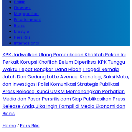
Politik
Ekonomi
Megapolitan
Entertainment
Bisnis
Lifestyle
Pers Rilis
Internasional
KPK Jadwalkan Ulang Pemeriksaan Khofifah Pekan Ini
Terkait Korupsi
Khofifah Belum Diperiksa, KPK Tunggu
Waktu Tepat Bongkar Dana Hibah
Tragedi Remaja
Jatuh Dari Gedung Lotte Avenue: Kronologi, Saksi Mata,
dan Investigasi Polisi
Komunikasi Strategis Publikasi
Press Release, Kunci UMKM Memenangkan Perhatian
Media dan Pasar
Persrilis.com Siap Publikasikan Press
Release Anda, Jika Ingin Tampil di Media Ekonomi dan
Bisnis
Home
Pers Rilis
/