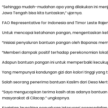
“Sehingga mudah-mudahan apa yang dilakukan ini menja
Jawa Tengah bisa kita tuntaskan,” ujarnya.
FAO Representative for Indonesia and Timor Leste Ra
Untuk mencapai ketahanan pangan, mengentaskan kelap
“Inisiasi penyaluran bantuan pangan oleh Bapanas me
“Memberi dampak positif terhadap perekonomian lokal
Adapun bantuan pangan ini untuk memperbaiki kecukup
Yang mempunyai kandungan gizi dan kalori tinggi yang te
Salah seorang penerima bantuan Kaslim dari Desa Mert
“Saya mengucapkan terima kasih atas adanya bantuan 
masyarakat di Cilacap.” ungkapnya.
Kegiatan launching penyaluran intervensi pengendalian k