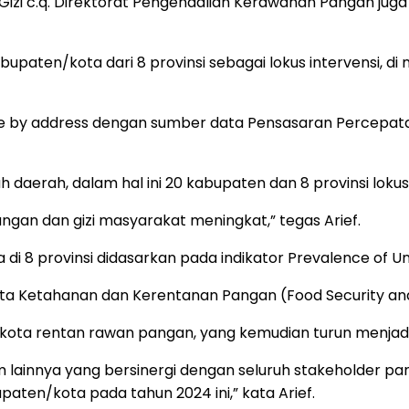
izi c.q. Direktorat Pengendalian Kerawanan Pangan juga
abupaten/kota dari 8 provinsi sebagai lokus intervensi,
name by address dengan sumber data Pensasaran Percep
h daerah, dalam hal ini 20 kabupaten dan 8 provinsi loku
gan dan gizi masyarakat meningkat,” tegas Arief.
 di 8 provinsi didasarkan pada indikator Prevalence of 
a Ketahanan dan Kerentanan Pangan (Food Security and V
kota rentan rawan pangan, yang kemudian turun menjad
am lainnya yang bersinergi dengan seluruh stakeholder 
ten/kota pada tahun 2024 ini,” kata Arief.