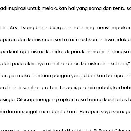
di inspirasi untuk melakukan hal yang sama dan tentu s
jendra Aryal yang bergabung secara daring menyampaik
aran dan kemiskinan serta memastikan bahwa tidak ada
mperkuat optimisme kami ke depan, karena ini berfungs
, dan pada akhirnya memberantas kemiskinan ekstrem,”
an gizi maka bantuan pangan yang diberikan berupa pan
rdiri dari sumber protein hewani, protein nabati, karbohi
asinga, Cilacap mengungkapkan rasa terima kasih atas b
ini dan ini sangat membantu kami. Harapan saya semog
erawanan pangan ini turut dihadiri oleh Pj Bupati Cilaca