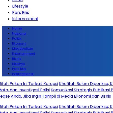
Lifestyle
Pers Rilis
Internasional
Home
Nasional
Politik
Ekonomi
Megapolitan
Entertainment
Bisnis
Lifestyle
Pers Rilis
Internasional
kan Ini Terkait Korupsi
Khofifah Belum Diperiksa, KPK 
an Investigasi Polisi
Komunikasi Strategis Publikasi Pre
 Anda, Jika Ingin Tampil di Media Ekonomi dan Bisnis
kan Ini Terkait Korupsi
Khofifah Belum Diperiksa, KPK 
an Investigasi Polisi
Komunikasi Strategis Publikasi Pre