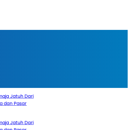
atuh Dari
 Pasar
atuh Dari
 Pasar