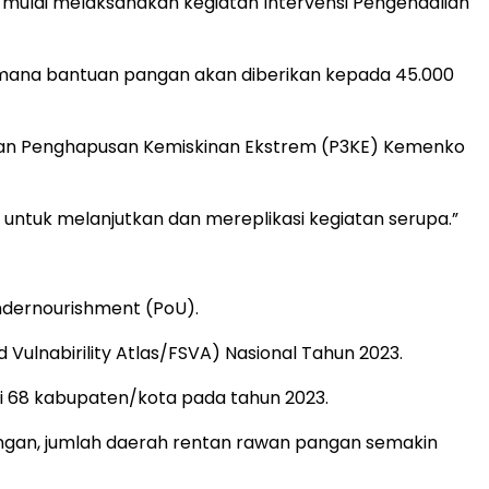
 mulai melaksanakan kegiatan Intervensi Pengendalian
 di mana bantuan pangan akan diberikan kepada 45.000
atan Penghapusan Kemiskinan Ekstrem (P3KE) Kemenko
s untuk melanjutkan dan mereplikasi kegiatan serupa.”
Undernourishment (PoU).
ulnabirility Atlas/FSVA) Nasional Tahun 2023.
i 68 kabupaten/kota pada tahun 2023.
pangan, jumlah daerah rentan rawan pangan semakin