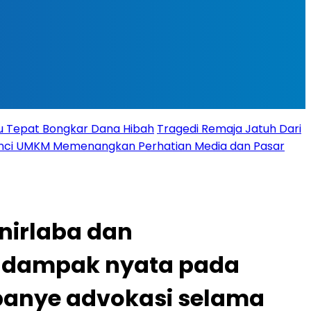
tu Tepat Bongkar Dana Hibah
Tragedi Remaja Jatuh Dari
 Kunci UMKM Memenangkan Perhatian Media dan Pasar
nirlaba dan
n dampak nyata pada
panye advokasi selama