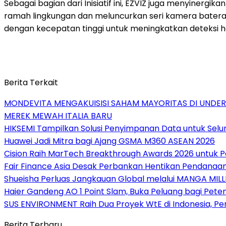
Sebagai bagian dari Inisiatif ini, EZVIZ juga menyiner
ramah lingkungan dan meluncurkan seri kamera baterai
dengan kecepatan tinggi untuk meningkatkan deteksi he
Berita Terkait
MONDEVITA MENGAKUISISI SAHAM MAYORITAS DI UNDE
MEREK MEWAH ITALIA BARU
HIKSEMI Tampilkan Solusi Penyimpanan Data untuk Selur
Huawei Jadi Mitra bagi Ajang GSMA M360 ASEAN 2026
Cision Raih MarTech Breakthrough Awards 2026 untuk Pem
Fair Finance Asia Desak Perbankan Hentikan Pendanaan
Shueisha Perluas Jangkauan Global melalui MANGA MILL
Haier Gandeng AO 1 Point Slam, Buka Peluang bagi Pete
SUS ENVIRONMENT Raih Dua Proyek WtE di Indonesia, Pe
Berita Terbaru