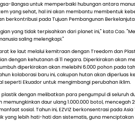
Bangsa-Bangsa untuk memperbaiki hubungan antara manusi
m yang sehat, hal ini akan membantu membentuk keberl
n berkontribusi pada Tujuan Pembangunan Berkelanjuta
n yang tidak terpisahkan dari planet ini," kata Cao. "Mel
anusia saling melengkapi."
rat ke laut melalui kemitraan dengan Treedom dan Plas
n dengan kehutanan di 11 negara. Diperkirakan akan men
us tumbuh diperkirakan akan melebihi 6.000 pohon pada t
 kolaborasi baru ini, cakupan hutan akan diperluas ke 
ital seperti Ekuador untuk mengimbangi perubahan iklim.
si plastik dengan melibatkan para pengumpul di seluru
elah memungkinkan daur ulang 1.000.000 botol, mencegah
faat sosial. Tahun ini, EZVIZ berkonsentrasi pada Asia 
stik yang lebih hati-hati dan sistematis, guna mencipt