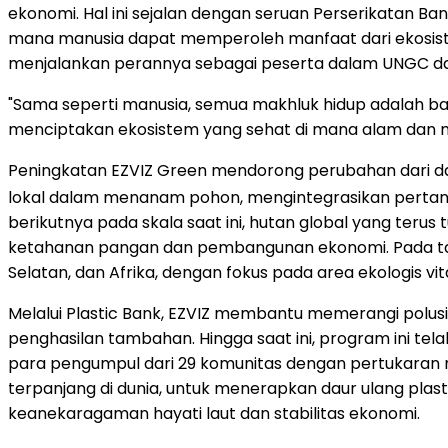
ekonomi. Hal ini sejalan dengan seruan Perserikatan 
mana manusia dapat memperoleh manfaat dari ekosiste
menjalankan perannya sebagai peserta dalam UNGC da
"Sama seperti manusia, semua makhluk hidup adalah bagia
menciptakan ekosistem yang sehat di mana alam dan m
Peningkatan EZVIZ Green mendorong perubahan dari da
lokal dalam menanam pohon, mengintegrasikan pertania
berikutnya pada skala saat ini, hutan global yang ter
ketahanan pangan dan pembangunan ekonomi. Pada tahun
Selatan, dan Afrika, dengan fokus pada area ekologis v
Melalui Plastic Bank, EZVIZ membantu memerangi polu
penghasilan tambahan. Hingga saat ini, program ini t
para pengumpul dari 29 komunitas dengan pertukaran man
terpanjang di dunia, untuk menerapkan daur ulang pla
keanekaragaman hayati laut dan stabilitas ekonomi.