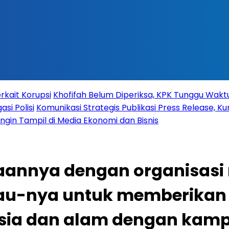
rkait Korupsi
Khofifah Belum Diperiksa, KPK Tunggu Wak
si Polisi
Komunikasi Strategis Publikasi Press Release,
 Ingin Tampil di Media Ekonomi dan Bisnis
annya dengan organisasi 
Hijau-nya untuk memberika
sia dan alam dengan kam