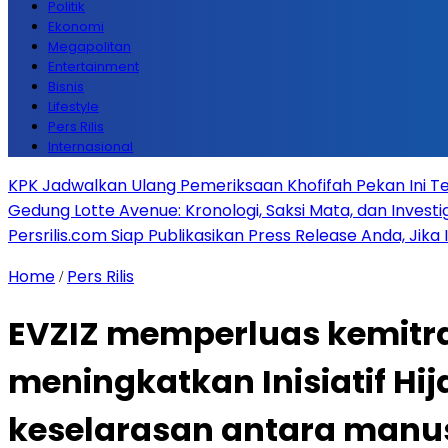
Politik
Ekonomi
Megapolitan
Entertainment
Bisnis
Lifestyle
Pers Rilis
Internasional
KPK Jadwalkan Ulang Pemeriksaan Khofifah Pekan Ini Te
Gedung Lotte Avenue: Kronologi, Saksi Mata, dan Investiga
Persrilis.com Siap Publikasikan Press Release Anda, Jika
Home
Pers Rilis
/
EVZIZ memperluas kemitra
meningkatkan Inisiatif 
keselarasan antara manu