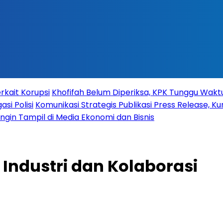
rkait Korupsi
Khofifah Belum Diperiksa, KPK Tunggu Wak
si Polisi
Komunikasi Strategis Publikasi Press Release,
 Ingin Tampil di Media Ekonomi dan Bisnis
Industri dan Kolaborasi