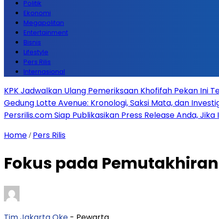
Politik
Ekonomi
Megapolitan
Entertainment
Bisnis
Lifestyle
Pers Rilis
Internasional
KPK Jadwalkan Ulang Pemeriksaan Khofifah Pekan Ini Te
Gedung Lotte Avenue: Kronologi, Saksi Mata, dan Investiga
Persrilis.com Siap Publikasikan Press Release Anda, Jika
Home
Pers Rilis
/
Fokus pada Pemutakhiran 
Tim Jakarta Oke
- Pewarta