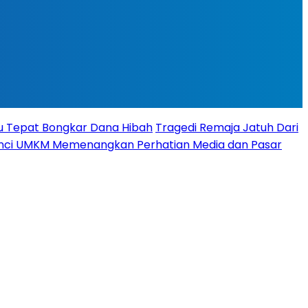
tu Tepat Bongkar Dana Hibah
Tragedi Remaja Jatuh Dari
 Kunci UMKM Memenangkan Perhatian Media dan Pasar