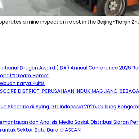
operates a mine inspection robot in the Beijing-Tianjin Z
rnational Dragon Award (IDA) Annual Conference 2026 Re
Global “Dream Home”
ebuah Karya Puitis
RSCORE DISTRICT, PERUSAHAAN INDUK MAGLIANO, SEBA
uh Skenario di Ajang DTI Indonesia 2026, Dukung Pengem
antauan dan Analisis Media Sosial, Distribusi Siaran Per
 untuk Sektor Batu Bara di ASEAN