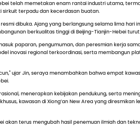
-Hebei telah memetakan enam rantai industri utama, term
 sirkuit terpadu dan kecerdasan buatan.
esmi dibuka. Ajang yang berlangsung selama lima hari in
embangunan berkualitas tinggi di Beijing-Tianjin-Hebei turu
termasuk paparan, pengumuman, dan peresmian kerja sam
odel inovasi regional terkoordinasi, serta membangun p
n," ujar Jin, seraya menambahkan bahwa empat kawasan se
bei.
perasional, menerapkan kebijakan pendukung, serta meni
husus, kawasan di Xiong’an New Area yang diresmikan leb
bei akan terus mengubah hasil penemuan ilmiah dan tek