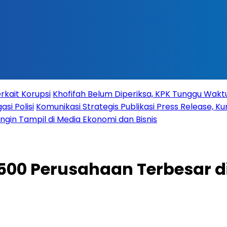
rkait Korupsi
Khofifah Belum Diperiksa, KPK Tunggu Wak
si Polisi
Komunikasi Strategis Publikasi Press Release,
 Ingin Tampil di Media Ekonomi dan Bisnis
00 Perusahaan Terbesar d