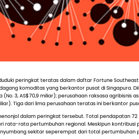
duduki peringkat teratas dalam daftar Fortune Southeast
agang komoditas yang berkantor pusat di Singapura. Diik
ia (No. 3, AS$70,9 miliar); perusahaan raksasa agribisnis a
liar). Tiga dari lima perusahaan teratas ini berkantor pus
onjol dalam peringkat tersebut. Total pendapatan 72 
 dari rata-rata pertumbuhan regional. Meskipun kontribu
enyumbang sekitar seperempat dari total pertumbuhan pe