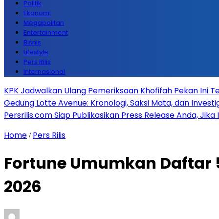
Politik
Ekonomi
Megapolitan
Entertainment
Bisnis
Lifestyle
Pers Rilis
Internasional
KPK Jadwalkan Ulang Pemeriksaan Khofifah Pekan Ini Te
Gedung Lotte Avenue: Kronologi, Saksi Mata, dan Investiga
Persrilis.com Siap Publikasikan Press Release Anda, Jika
Home
Pers Rilis
/
Fortune Umumkan Daftar 5
2026