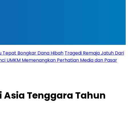
tu Tepat Bongkar Dana Hibah
Tragedi Remaja Jatuh Dari
 Kunci UMKM Memenangkan Perhatian Media dan Pasar
i Asia Tenggara Tahun