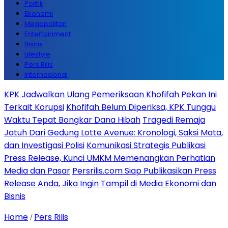
Politik
Ekonomi
Megapolitan
Entertainment
Bisnis
Lifestyle
Pers Rilis
Internasional
KPK Jadwalkan Ulang Pemeriksaan Khofifah Pekan Ini
Terkait Korupsi
Khofifah Belum Diperiksa, KPK Tunggu
Waktu Tepat Bongkar Dana Hibah
Tragedi Remaja
Jatuh Dari Gedung Lotte Avenue: Kronologi, Saksi Mata,
dan Investigasi Polisi
Komunikasi Strategis Publikasi
Press Release, Kunci UMKM Memenangkan Perhatian
Media dan Pasar
Persrilis.com Siap Publikasikan Press
Release Anda, Jika Ingin Tampil di Media Ekonomi dan
Bisnis
Home
Pers Rilis
/