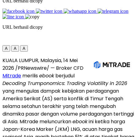
URL berhasil dicopy
URL berhasil dicopy
A
A
A
KUALA LUMPUR, Malaysia, 14 Mei
2026 /PRNewswire/ — Broker CFD
Mitrade
merilis
ebook
berjudul
Decoding Trumponomics: Trading Volatility in 2026
yang mengulas dampak kebijakan perdagangan
Amerika Serikat (AS) serta konflik di Timur Tengah
selama setahun terakhir yang telah mengubah
dinamika pasar dengan volume perdagangan tertinggi
di Asia. Mitrade meluncurkan
ebook
ini ketika harga
Japan-Korea Marker (JKM) LNG, acuan harga gas
regional Asia, masih bertahan 51% di atas tingkat harga