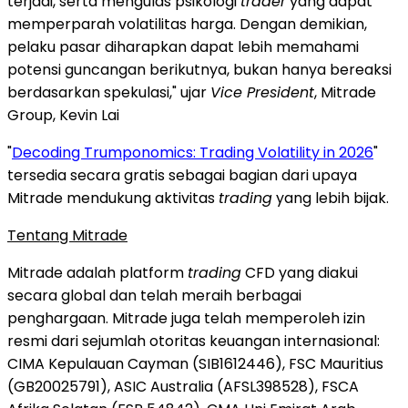
terjadi, serta mengulas psikologi
trader
yang dapat
memperparah volatilitas harga. Dengan demikian,
pelaku pasar diharapkan dapat lebih memahami
potensi guncangan berikutnya, bukan hanya bereaksi
berdasarkan spekulasi," ujar
Vice President
, Mitrade
Group, Kevin Lai
"
Decoding Trumponomics: Trading Volatility in 2026
"
tersedia secara gratis sebagai bagian dari upaya
Mitrade mendukung aktivitas
trading
yang lebih bijak.
Tentang Mitrade
Mitrade adalah platform
trading
CFD yang diakui
secara global dan telah meraih berbagai
penghargaan. Mitrade juga telah memperoleh izin
resmi dari sejumlah otoritas keuangan internasional:
CIMA Kepulauan Cayman (SIB1612446), FSC Mauritius
(GB20025791), ASIC Australia (AFSL398528), FSCA