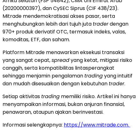
Afrika Selatan (FSP 54842), CMA Uni Emirat Arab
(20200000397), dan CySEC Siprus (CIF 438/23).
Mitrade mendemokratisasi akses pasar, serta
menghubungkan lebih dari tujuh juta
trader
dengan
970+ produk derivatif OTC, termasuk indeks, valas,
komoditas, ETF, dan saham.
Platform Mitrade menawarkan eksekusi transaksi
yang sangat cepat,
spread
yang ketat, mitigasi risiko
canggih, serta kompatibilitas lintasperangkat
sehingga menjamin pengalaman
trading
yang intuitif
dan mudah disesuaikan dengan kebutuhan
trader
.
Setiap aktivitas
trading
memiliki risiko. Artikel ini hanya
menyampaikan informasi, bukan anjuran finansial,
penawaran, ataupun ajakan berinvestasi.
Informasi selengkapnya:
https://www.mitrade.com.