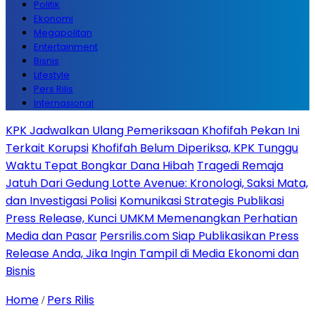
Politik
Ekonomi
Megapolitan
Entertainment
Bisnis
Lifestyle
Pers Rilis
Internasional
KPK Jadwalkan Ulang Pemeriksaan Khofifah Pekan Ini
Terkait Korupsi
Khofifah Belum Diperiksa, KPK Tunggu
Waktu Tepat Bongkar Dana Hibah
Tragedi Remaja
Jatuh Dari Gedung Lotte Avenue: Kronologi, Saksi Mata,
dan Investigasi Polisi
Komunikasi Strategis Publikasi
Press Release, Kunci UMKM Memenangkan Perhatian
Media dan Pasar
Persrilis.com Siap Publikasikan Press
Release Anda, Jika Ingin Tampil di Media Ekonomi dan
Bisnis
Home
Pers Rilis
/