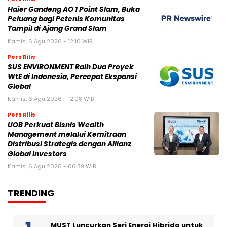
Haier Gandeng AO 1 Point Slam, Buka
Peluang bagi Petenis Komunitas
Tampil di Ajang Grand Slam
Kamis, 6 Agu 2026 - 12:10 WIB
Pers Rilis
SUS ENVIRONMENT Raih Dua Proyek
WtE di Indonesia, Percepat Ekspansi
Global
Kamis, 6 Agu 2026 - 12:08 WIB
Pers Rilis
UOB Perkuat Bisnis Wealth
Management melalui Kemitraan
Distribusi Strategis dengan Allianz
Global Investors
Kamis, 6 Agu 2026 - 06:39 WIB
TRENDING
MUST Luncurkan Seri Energi Hibrida untuk