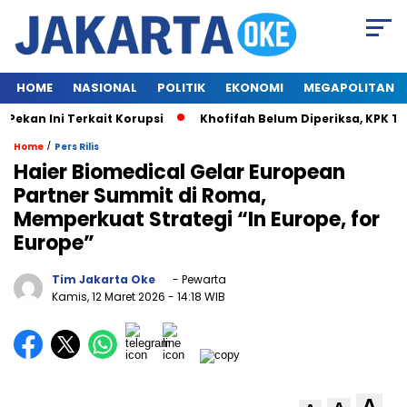
HOME
NASIONAL
POLITIK
EKONOMI
MEGAPOLITAN
n Ini Terkait Korupsi
Khofifah Belum Diperiksa, KPK Tung
/
Home
Pers Rilis
Haier Biomedical Gelar European
Partner Summit di Roma,
Memperkuat Strategi “In Europe, for
Europe”
Tim Jakarta Oke
- Pewarta
Kamis, 12 Maret 2026
- 14:18 WIB
A