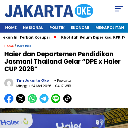
HOME
NASIONAL
POLITIK
EKONOMI
MEGAPOLITAN
 Ini Terkait Korupsi
Khofifah Belum Diperiksa, KPK Tungg
/
Home
Pers Rilis
Haier dan Departemen Pendidikan
Jasmani Thailand Gelar “DPE x Haier
CUP 2026”
Tim Jakarta Oke
- Pewarta
Minggu, 24 Mei 2026
- 04:17 WIB