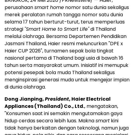
BANGKOK, 24 Mei 2026 /PRNewswire/ — Haier,
perusahaan
smart home
nomor satu dunia sekaligus
merek peralatan rumah tangga nomor satu dunia
selama 17 tahun berturut-turut, terus memperluas
strategi
"Smart Home to Smart Life"
di Thailand
melalui olahraga. Bersama Departemen Pendidikan
Jasmani Thailand, Haier resmi meluncurkan "DPE x
Haier CUP 2026", turnamen sepak bola tingkat
nasional pertama di Thailand bagi usia di bawah 16
tahun serta masyarakat umum. Inisiatif ini memupuk
potensi pesepak bola muda Thailand sekaligus
menginspirasi generasi muda untuk mengejar impian
di dunia olahraga.
Dong Jianping,
President
, Haier Electrical
Appliances (Thailand) Co., Ltd.
, mengatakan,
"Konsumen saat ini semakin mengutamakan gaya
hidup cerdas secara lebih luas. Makna
smart
kini
tidak hanya berkaitan dengan teknologi, namun juga