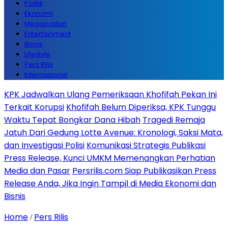
Politik
Ekonomi
Megapolitan
Entertainment
Bisnis
Lifestyle
Pers Rilis
Internasional
KPK Jadwalkan Ulang Pemeriksaan Khofifah Pekan Ini
Terkait Korupsi
Khofifah Belum Diperiksa, KPK Tunggu
Waktu Tepat Bongkar Dana Hibah
Tragedi Remaja
Jatuh Dari Gedung Lotte Avenue: Kronologi, Saksi Mata,
dan Investigasi Polisi
Komunikasi Strategis Publikasi
Press Release, Kunci UMKM Memenangkan Perhatian
Media dan Pasar
Persrilis.com Siap Publikasikan Press
Release Anda, Jika Ingin Tampil di Media Ekonomi dan
Bisnis
Home
Pers Rilis
/