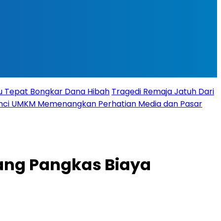
tu Tepat Bongkar Dana Hibah
Tragedi Remaja Jatuh Dari
 Kunci UMKM Memenangkan Perhatian Media dan Pasar
yang Pangkas Biaya