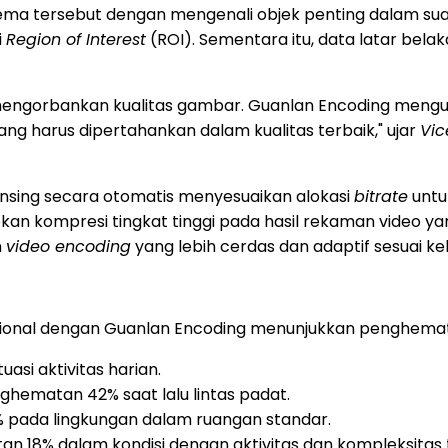
ema tersebut dengan mengenali objek penting dalam suat
i
Region of Interest
(ROI). Sementara itu, data latar belak
lu mengorbankan kualitas gambar. Guanlan Encoding meng
g harus dipertahankan dalam kualitas terbaik," ujar
Vic
nsing secara otomatis menyesuaikan alokasi
bitrate
untu
rapkan kompresi tingkat tinggi pada hasil rekaman video
n
video encoding
yang lebih cerdas dan adaptif sesuai k
nsional dengan Guanlan Encoding menunjukkan penghem
asi aktivitas harian.
hematan 42% saat lalu lintas padat.
 pada lingkungan dalam ruangan standar.
n 18% dalam kondisi dengan aktivitas dan kompleksitas t