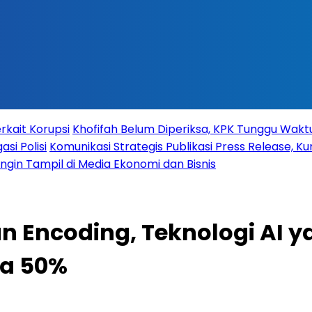
rkait Korupsi
Khofifah Belum Diperiksa, KPK Tunggu Wak
si Polisi
Komunikasi Strategis Publikasi Press Release,
 Ingin Tampil di Media Ekonomi dan Bisnis
n Encoding, Teknologi AI 
ga 50%