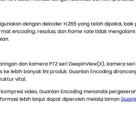
gunakan dengan dekoder H.265 yang telah dipakai, baik 
Format
encoding
, resolusi, dan
frame rate
tidak mengalami 
lan.
jaringan dan kamera PTZ seri DeepinView(X), kamera seri
uas ke lebih banyak lini produk. Guanlan Encoding diranc
ruktur vital.
kompresi video, Guanlan Encoding menandai pergeseran
rmasi lebih lanjut dapat diperoleh melalui laman
Guanl