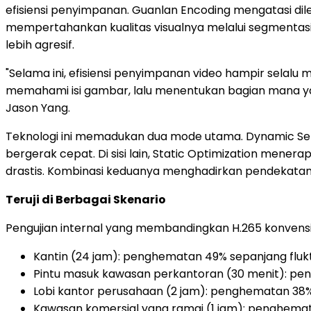
efisiensi penyimpanan. Guanlan Encoding mengatasi dil
mempertahankan kualitas visualnya melalui segmentas
lebih agresif.
"Selama ini, efisiensi penyimpanan video hampir sela
memahami isi gambar, lalu menentukan bagian mana yan
Jason Yang.
Teknologi ini memadukan dua mode utama. Dynamic Se
bergerak cepat. Di sisi lain, Static Optimization mene
drastis. Kombinasi keduanya menghadirkan pendekata
Teruji di Berbagai Skenario
Pengujian internal yang membandingkan H.265 konve
Kantin (24 jam): penghematan 49% sepanjang fluktu
Pintu masuk kawasan perkantoran (30 menit): peng
Lobi kantor perusahaan (2 jam): penghematan 38%
Kawasan komersial yang ramai (1 jam): penghemata