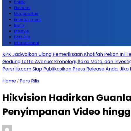
Politik
Ekonomi
Megapolitan
Entertainment
Bisnis
Lifestyle
Pers Rilis
Internasional
KPK Jadwalkan Ulang Pemeriksaan Khofifah Pekan Ini Te
Gedung Lotte Avenue: Kronologi, Saksi Mata, dan Investiga
Persrilis.com Siap Publikasikan Press Release Anda, Jika
Home
Pers Rilis
/
Hikvision Hadirkan Guanla
Penyimpanan Video hing