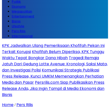
Politik
Ekonomi
Megapolitan
Entertainment
Bisnis
Lifestyle
Pers Rilis
Internasional
KPK Jadwalkan Ulang Pemeriksaan Khofifah Pekan Ini
Terkait Korupsi
Khofifah Belum Diperiksa, KPK Tunggu
Waktu Tepat Bongkar Dana Hibah
Tragedi Remaja
Jatuh Dari Gedung Lotte Avenue: Kronologi, Saksi Mata,
dan Investigasi Polisi
Komunikasi Strategis Publikasi
Press Release, Kunci UMKM Memenangkan Perhatian
Media dan Pasar
Persrilis.com Siap Publikasikan Press
Release Anda, Jika Ingin Tampil di Media Ekonomi dan
Bisnis
Home
Pers Rilis
/