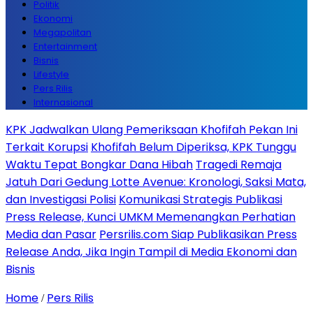
Politik
Ekonomi
Megapolitan
Entertainment
Bisnis
Lifestyle
Pers Rilis
Internasional
KPK Jadwalkan Ulang Pemeriksaan Khofifah Pekan Ini
Terkait Korupsi
Khofifah Belum Diperiksa, KPK Tunggu
Waktu Tepat Bongkar Dana Hibah
Tragedi Remaja
Jatuh Dari Gedung Lotte Avenue: Kronologi, Saksi Mata,
dan Investigasi Polisi
Komunikasi Strategis Publikasi
Press Release, Kunci UMKM Memenangkan Perhatian
Media dan Pasar
Persrilis.com Siap Publikasikan Press
Release Anda, Jika Ingin Tampil di Media Ekonomi dan
Bisnis
Home
Pers Rilis
/