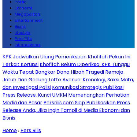
Politik
Ekonomi
Megapolitan
Entertainment
Bisnis
Lifestyle
Pers Rilis
Internasional
KPK Jadwalkan Ulang Pemeriksaan Khofifah Pekan Ini
Terkait Korupsi
Khofifah Belum Diperiksa, KPK Tunggu
Waktu Tepat Bongkar Dana Hibah
Tragedi Remaja
Jatuh Dari Gedung Lotte Avenue: Kronologi, Saksi Mata,
dan Investigasi Polisi
Komunikasi Strategis Publikasi
Press Release, Kunci UMKM Memenangkan Perhatian
Media dan Pasar
Persrilis.com Siap Publikasikan Press
Release Anda, Jika Ingin Tampil di Media Ekonomi dan
Bisnis
Home
Pers Rilis
/