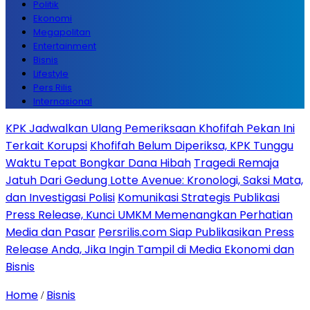
Politik
Ekonomi
Megapolitan
Entertainment
Bisnis
Lifestyle
Pers Rilis
Internasional
KPK Jadwalkan Ulang Pemeriksaan Khofifah Pekan Ini
Terkait Korupsi
Khofifah Belum Diperiksa, KPK Tunggu
Waktu Tepat Bongkar Dana Hibah
Tragedi Remaja
Jatuh Dari Gedung Lotte Avenue: Kronologi, Saksi Mata,
dan Investigasi Polisi
Komunikasi Strategis Publikasi
Press Release, Kunci UMKM Memenangkan Perhatian
Media dan Pasar
Persrilis.com Siap Publikasikan Press
Release Anda, Jika Ingin Tampil di Media Ekonomi dan
Bisnis
Home
Bisnis
/