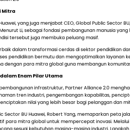
i Mitra
 Huawei, yang juga menjabat CEO, Global Public Sector 
 Menurut Li, sebagai fondasi pembangunan manusia yang 
disi tersebut juga membuka peluang masif.
rbaik dalam transformasi cerdas di sektor pendidikan 
akses pendidikan bermutu dan mengoptimalkan layanan ke
ama dengan para mitra global guna membangun komunitas
l dalam Enam Pilar Utama
a pembangunan infrastruktur, Partner Alliance 2.0 mengh
ahaman tren industri, pengembangan kapabilitas, pencipt
menciptakan nilai yang lebih besar bagi pelanggan dan mit
blic Sector BU Huawei, Robert Yang, memaparkan peta ja
f para mitra global untuk mempercepat inovasi. Melalui 
rancang sesuai kebutuhan masing-masing industri. Lang