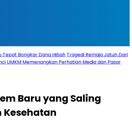
tu Tepat Bongkar Dana Hibah
Tragedi Remaja Jatuh Dari
 Kunci UMKM Memenangkan Perhatian Media dan Pasar
em Baru yang Saling
n Kesehatan