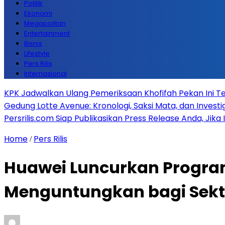
Politik
Ekonomi
Megapolitan
Entertainment
Bisnis
Lifestyle
Pers Rilis
Internasional
KPK Jadwalkan Ulang Pemeriksaan Khofifah Pekan Ini Te
Gedung Lotte Avenue: Kronologi, Saksi Mata, dan Investiga
Persrilis.com Siap Publikasikan Press Release Anda, Jika
Home
Pers Rilis
/
Huawei Luncurkan Progra
Menguntungkan bagi Sekt