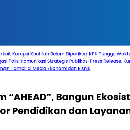
rkait Korupsi
Khofifah Belum Diperiksa, KPK Tunggu Wak
si Polisi
Komunikasi Strategis Publikasi Press Release,
 Ingin Tampil di Media Ekonomi dan Bisnis
m “AHEAD”, Bangun Ekosist
or Pendidikan dan Layana