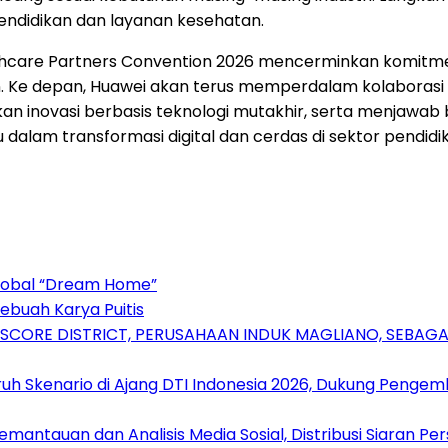
pendidikan dan layanan kesehatan.
thcare Partners Convention 2026 mencerminkan komitm
 Ke depan, Huawei akan terus memperdalam kolaborasi s
kan inovasi berbasis teknologi mutakhir, serta menjawab
lam transformasi digital dan cerdas di sektor pendidik
Global “Dream Home”
ebuah Karya Puitis
RSCORE DISTRICT, PERUSAHAAN INDUK MAGLIANO, SEBA
uh Skenario di Ajang DTI Indonesia 2026, Dukung Pengem
antauan dan Analisis Media Sosial, Distribusi Siaran Per