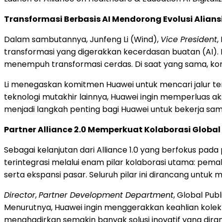
Transformasi Berbasis AI Mendorong Evolusi Alians
Dalam sambutannya, Junfeng Li (Wind),
Vice President
,
transformasi yang digerakkan kecerdasan buatan (AI).
menempuh transformasi cerdas. Di saat yang sama, kon
Li menegaskan komitmen Huawei untuk mencari jalur te
teknologi mutakhir lainnya, Huawei ingin memperluas 
menjadi langkah penting bagi Huawei untuk bekerja s
Partner Alliance 2.0 Memperkuat Kolaborasi Globa
Sebagai kelanjutan dari Alliance 1.0 yang berfokus pad
terintegrasi melalui enam pilar kolaborasi utama: pem
serta ekspansi pasar. Seluruh pilar ini dirancang untuk 
Director
,
Partner Development Department
, Global Pu
Menurutnya, Huawei ingin menggerakkan keahlian kolekti
menghadirkan semakin banyak solusi inovatif yang di