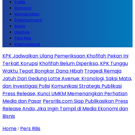
Politik
Ekonomi
Megapolitan
Entertainment
Bisnis
Lifestyle
Pers Rilis
Internasional
KPK Jadwalkan Ulang Pemeriksaan Khofifah Pekan Ini
Terkait Korupsi
Khofifah Belum Diperiksa, KPK Tunggu
Waktu Tepat Bongkar Dana Hibah
Tragedi Remaja
Jatuh Dari Gedung Lotte Avenue: Kronologi, Saksi Mata,
dan Investigasi Polisi
Komunikasi Strategis Publikasi
Press Release, Kunci UMKM Memenangkan Perhatian
Media dan Pasar
Persrilis.com Siap Publikasikan Press
Release Anda, Jika Ingin Tampil di Media Ekonomi dan
Bisnis
Home
Pers Rilis
/