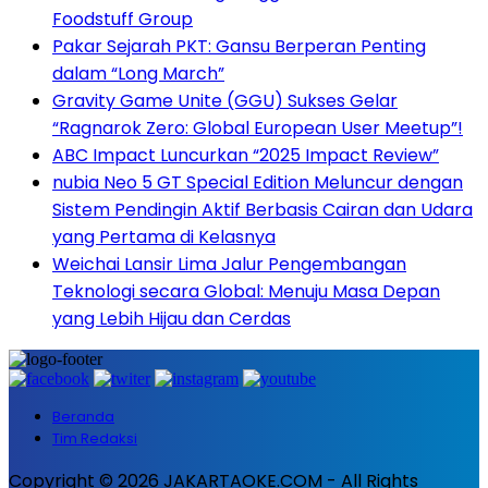
Foodstuff Group
Pakar Sejarah PKT: Gansu Berperan Penting
dalam “Long March”
Gravity Game Unite (GGU) Sukses Gelar
“Ragnarok Zero: Global European User Meetup”!
ABC Impact Luncurkan “2025 Impact Review”
nubia Neo 5 GT Special Edition Meluncur dengan
Sistem Pendingin Aktif Berbasis Cairan dan Udara
yang Pertama di Kelasnya
Weichai Lansir Lima Jalur Pengembangan
Teknologi secara Global: Menuju Masa Depan
yang Lebih Hijau dan Cerdas
Beranda
Tim Redaksi
Copyright © 2026 JAKARTAOKE.COM - All Rights