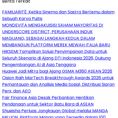
Berita Terkait
FAMILIARITÉ: Ketika Sinema dan Sastra Bertemu dalam
Sebuah Karya Puitis
MONDEVITA MENGAKUISISI SAHAM MAYORITAS DI
UNDERSCORE DISTRICT, PERUSAHAAN INDUK
MAGLIANO, SEBAGAI LANGKAH KEDUA DALAM
MEMBANGUN PLATFORM MEREK MEWAH ITALIA BARU
HIKSEMI Tampilkan Solusi Penyimpanan Data untuk
Seluruh Skenario di Ajang DTI Indonesia 2026, Dukung
Pengembangan AI di Asia Tenggara
Huawei Jadi Mitra bagi Ajang GSMA M360 ASEAN 2026
Cision Raih MarTech Breakthrough Awards 2026 untuk
Pemantauan dan Analisis Media Sosial, Distribusi Siaran
Pers, dan AEO
Fair Finance Asia Desak Perbankan Hentikan
Pendanaan untuk Sektor Batu Bara di ASEAN
Shueisha Perluas Jangkauan Global melalui MANGA
MILLION, Platform Manga yang Tersedia dalam 100