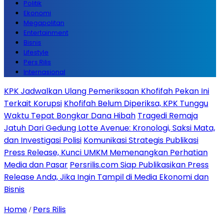
Politik
Ekonomi
Megapolitan
Entertainment
Bisnis
Lifestyle
Pers Rilis
Internasional
KPK Jadwalkan Ulang Pemeriksaan Khofifah Pekan Ini
Terkait Korupsi
Khofifah Belum Diperiksa, KPK Tunggu
Waktu Tepat Bongkar Dana Hibah
Tragedi Remaja
Jatuh Dari Gedung Lotte Avenue: Kronologi, Saksi Mata,
dan Investigasi Polisi
Komunikasi Strategis Publikasi
Press Release, Kunci UMKM Memenangkan Perhatian
Media dan Pasar
Persrilis.com Siap Publikasikan Press
Release Anda, Jika Ingin Tampil di Media Ekonomi dan
Bisnis
Home
Pers Rilis
/