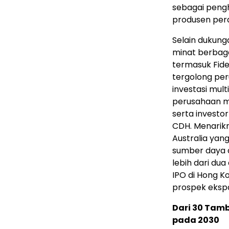
sebagai peng
produsen peral
Selain dukunga
minat berbaga
termasuk Fidel
tergolong per
investasi mult
perusahaan ma
serta investor
CDH. Menarikn
Australia yan
sumber daya 
lebih dari du
IPO di Hong K
prospek ekspa
Dari 30 Tamb
pada 2030