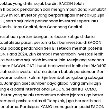
ktus yang dirilis, sejak berdiri, EACON telah
n 11 babak pendanaan dan menghimpun dana kumulatif
59 miliar. Investor yang berpartisipasi mencakup Zijin
TL, serta sejumlah perusahaan investasi seperti NIO
 Roads, Hony Capital, dan Gaocheng Capital.
 perusahaan pertambangan terbesar ketiga di dunia
apitalisasi pasar, pertama kali berinvestasi di EACON
alui babak pendanaan Seri B1 setelah melihat potensi
ON. Pada 2024, Zijin kembali menambah investasi lebih
uta bersama sejumlah investor lain. Menjelang rencana
ham EACON, CATL turut berinvestasi lebih dari RMB400
salah satu investor utama dalam babak pendanaan Seri
waran saham kali ini, Zijin kembali bergabung sebagai
. Jaringan aset sumber daya global yang dimiliki Zijin
g ekspansi internasional EACON. Selain itu, XCMG,
 berat yang selalu tercantum dalam jajaran tiga besar
mpati posisi teratas di Tiongkok, juga berpartisipasi
tor utama. Partisipasi XCMG menegaskan posisi EACON