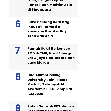
Energi, Migas Lepas
Pantai, dan Maritim Asia
di Singapura
Buka Peluang Baru bagi
Industri Farmasi di
Kawasan Greater Bay
Area dan Asia
Rumah Sakit Berkonsep
TOD di TMII, Hasil Sinergi
Brawijaya Healthcare dan
Jasa Marga
Dua Alumni Peking
University Raih “Fields
Medal”, Sebanyak 14
Akademisi PKU Tampil di
ICM 2026
Pakar Sejarah PKT: Gansu
Berperan Penting dalam