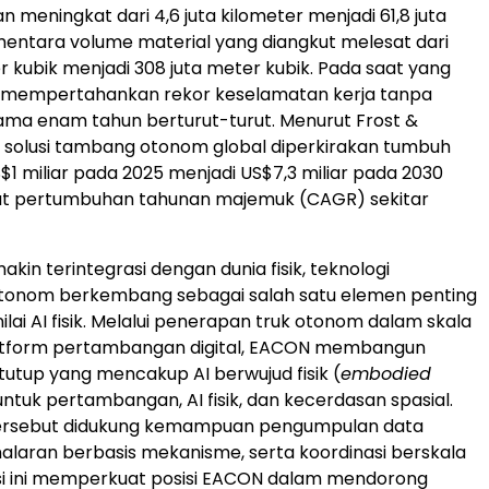
 meningkat dari 4,6 juta kilometer menjadi 61,8 juta
mentara volume material yang diangkut melesat dari
er kubik menjadi 308 juta meter kubik. Pada saat yang
mempertahankan rekor keselamatan kerja tanpa
ma enam tahun berturut-turut. Menurut Frost &
ar solusi tambang otonom global diperkirakan tumbuh
S$1 miliar pada 2025 menjadi US$7,3 miliar pada 2030
at pertumbuhan tahunan majemuk (CAGR) sekitar
akin terintegrasi dengan dunia fisik, teknologi
onom berkembang sebagai salah satu elemen penting
ilai AI fisik. Melalui penerapan truk otonom dalam skala
atform pertambangan digital, EACON membangun
tutup yang mencakup AI berwujud fisik (
embodied
untuk pertambangan, AI fisik, dan kecerdasan spasial.
ersebut didukung kemampuan pengumpulan data
alaran berbasis mekanisme, serta koordinasi berskala
si ini memperkuat posisi EACON dalam mendorong