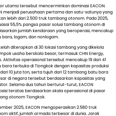
stor utama tersebut mencerminkan dominasi EACON.
ON menjadi perusahaan pertama dan satu-satunya yang
n lebih dari 2.500 truk tambang otonom. Pada 2025,
sai 55,5% pangsa pasar solusi tambang otonom di
dasarkan jumlah kendaraan yang beroperasi, mencakup
 bara, logam, dan nonlogam.
telah diterapkan di 30 lokasi tambang yang dikelola
mpok usaha berskala besar, termasuk CHN Energy,
. Aktivitas operasional tersebut mencakup 19 dari 41
bara terbuka di Tiongkok dengan kapasitas produksi
dari 10 juta ton, serta tujuh dari 12 tambang batu bara
sar di negara tersebut berdasarkan kapasitas yang
ulator. Selama dua tahun berturut-turut, EACON
isi teratas berdasarkan skala operasional di pasar
ang otonom Tiongkok.
sember 2025, EACON mengoperasikan 2.580 truk
m aktif, jumlah armada terbesar di dunia. Jarak