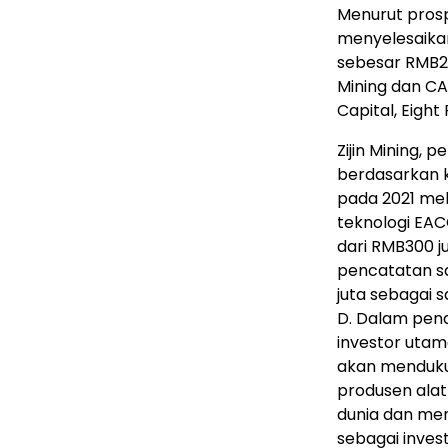
Menurut prospe
menyelesaika
sebesar RMB2,0
Mining dan CA
Capital, Eight
Zijin Mining,
berdasarkan k
pada 2021 mel
teknologi EAC
dari RMB300 j
pencatatan sa
juta sebagai 
D. Dalam pena
investor utama
akan mendukun
produsen alat
dunia dan mene
sebagai inves