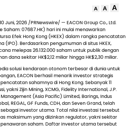
A
A
A
30 Juni, 2026
/PRNewswire/ — EACON Group Co., Ltd.
e Saham: 07687.HK) hari ini mulai menawarkan
Bursa Efek Hong Kong (HKEX) dalam rangka pencatatan
a (IPO). Berdasarkan pengumuman di situs HKEX,
ana melepas 26.132.000 saham untuk publik dengan
an dana sekitar HK$2,12 miliar hingga HK$2,30 miliar.
dia solusi kendaraan otonom terbesar di dunia untuk
ngan, EACON berhasil menarik investor strategis
 pencatatan sahamnya di Hong Kong. Sebanyak 11
usi, yakni Zijin Mining, XCMG, Fidelity International, J.P.
Management (Asia Pacific) Limited, Barings, Indus
lobal, REGAL, GF Funds, CDH, dan Seven Grand, telah
ebagai investor utama. Total nilai investasi tersebut
s maksimum yang diizinkan regulator, yakni sekitar
l penawaran saham. Daftar investor utama tersebut