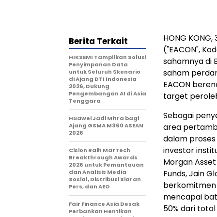
HONG KONG
,
Berita Terkait
("EACON", Kod
HIKSEMI Tampilkan Solusi
sahamnya di 
Penyimpanan Data
saham perdan
untuk Seluruh Skenario
di Ajang DTI Indonesia
EACON berenc
2026, Dukung
Pengembangan AI di Asia
target peroleh
Tenggara
Sebagai penye
Huawei Jadi Mitra bagi
Ajang GSMA M360 ASEAN
area pertamba
2026
dalam proses
investor instit
Cision Raih MarTech
Breakthrough Awards
Morgan Asset 
2026 untuk Pemantauan
dan Analisis Media
Funds, Jain G
Sosial, Distribusi Siaran
berkomitmen s
Pers, dan AEO
mencapai bata
Fair Finance Asia Desak
50% dari tota
Perbankan Hentikan