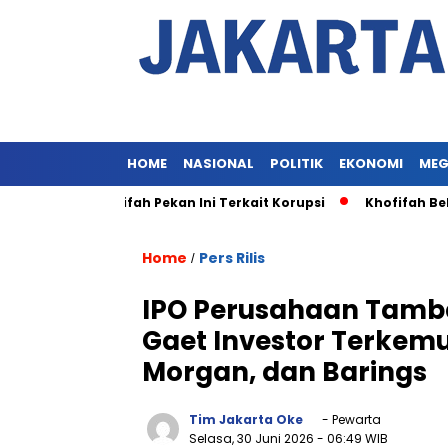
HOME
NASIONAL
POLITIK
EKONOMI
MEG
saan Khofifah Pekan Ini Terkait Korupsi
Khofifah Belum D
Home
Pers Rilis
/
IPO Perusahaan Tamb
Gaet Investor Terkemuk
Morgan, dan Barings
Tim Jakarta Oke
- Pewarta
Selasa, 30 Juni 2026
- 06:49 WIB