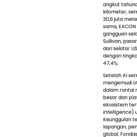
angkut tahunan
kilometer, se
30,6 juta met
sama, EACON 
gangguan sela
Sullivan, pas
dari sekitar U
dengan tingk
47,4%.
Setelah AI sem
mengemudi ot
dalam rantai n
besar dan pl
ekosistem ter
intelligence
) 
Keunggulan t
lapangan, pen
global. Fonda