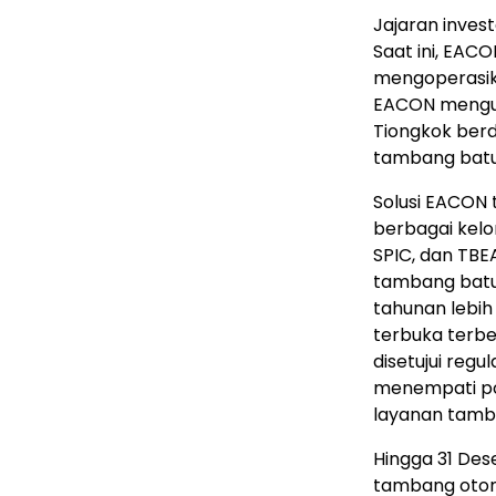
Jajaran inve
Saat ini, EAC
mengoperasika
EACON mengua
Tiongkok ber
tambang batu
Solusi EACON 
berbagai kelo
SPIC, dan TBEA
tambang batu 
tahunan lebih 
terbuka terbe
disetujui reg
menempati pos
layanan tamb
Hingga 31 De
tambang otono