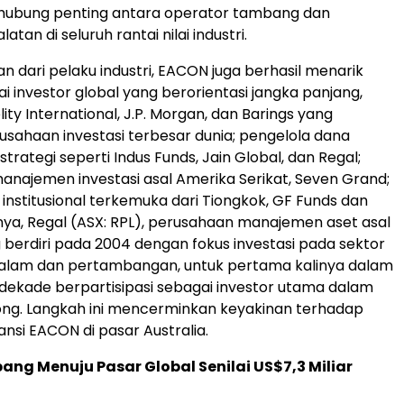
hubung penting antara operator tambang dan
atan di seluruh rantai nilai industri.
n dari pelaku industri, EACON juga berhasil menarik
i investor global yang berorientasi jangka panjang,
ity International, J.P. Morgan, dan Barings yang
usahaan investasi terbesar dunia; pengelola dana
istrategi seperti Indus Funds, Jain Global, dan Regal;
najemen investasi asal Amerika Serikat, Seven Grand;
 institusional terkemuka dari Tiongkok, GF Funds dan
ya, Regal (ASX: RPL), perusahaan manajemen aset asal
g berdiri pada 2004 dengan fokus investasi pada sektor
alam dan pertambangan, untuk pertama kalinya dalam
a dekade berpartisipasi sebagai investor utama dalam
ong. Langkah ini mencerminkan keyakinan terhadap
nsi EACON di pasar Australia.
ang Menuju Pasar Global Senilai US$7,3 Miliar