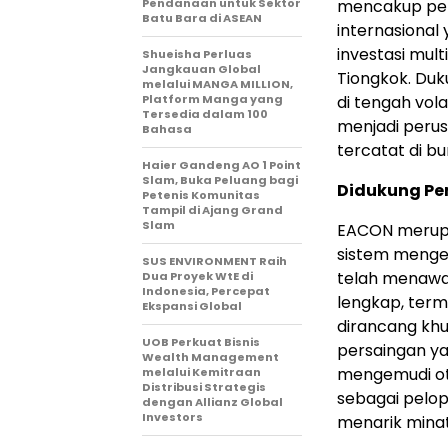
Pendanaan untuk Sektor
mencakup pemi
Batu Bara di ASEAN
internasional
investasi mult
Shueisha Perluas
Jangkauan Global
Tiongkok. Duk
melalui MANGA MILLION,
Platform Manga yang
di tengah vol
Tersedia dalam 100
menjadi peru
Bahasa
tercatat di bu
Haier Gandeng AO 1 Point
Slam, Buka Peluang bagi
Didukung Pem
Petenis Komunitas
Tampil di Ajang Grand
Slam
EACON merup
sistem menge
SUS ENVIRONMENT Raih
telah menawa
Dua Proyek WtE di
Indonesia, Percepat
lengkap, term
Ekspansi Global
dirancang khu
UOB Perkuat Bisnis
persaingan ya
Wealth Management
mengemudi ot
melalui Kemitraan
Distribusi Strategis
sebagai pelop
dengan Allianz Global
Investors
menarik minat 