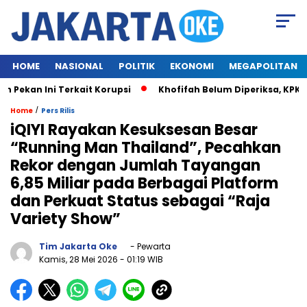
HOME
NASIONAL
POLITIK
EKONOMI
MEGAPOLITAN
kan Ini Terkait Korupsi
Khofifah Belum Diperiksa, KPK Tu
/
Home
Pers Rilis
iQIYI Rayakan Kesuksesan Besar
“Running Man Thailand”, Pecahkan
Rekor dengan Jumlah Tayangan
6,85 Miliar pada Berbagai Platform
dan Perkuat Status sebagai “Raja
Variety Show”
Tim Jakarta Oke
- Pewarta
Kamis, 28 Mei 2026
- 01:19 WIB