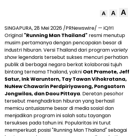
A
A
A
SINGAPURA, 28 Mei 2026 /PRNewswire/ — iQIYI
Original
"Running Man Thailand"
resmi menutup
musim pertamanya dengan pencapaian besar di
industri hiburan. Versi Thailand dari program
variety
show
legendaris tersebut sukses mencuri perhatian
publik di berbagai negara berkat kolaborasi tujuh
bintang ternama Thailand, yakni
Oat Pramote, Jeff
Satur, Ink Waruntorn, Tay Tawan Vihokratana,
NuNew Chawarin Perdpiriyawong, Pongsatorn
Jongwilas, dan Daou Pittaya
. Deretan pesohor
tersebut menghadirkan hiburan yang berhasil
memicu antusiasme besar di media sosial dan
menjadikan program ini salah satu tayangan
tersukses pada tahun ini. Popularitas ini turut
memperkuat posisi "Running Man Thailand" sebagai