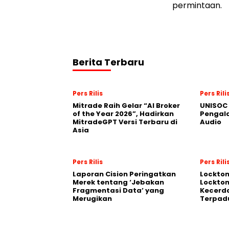
permintaan.
Berita Terbaru
Pers Rilis
Pers Rili
Mitrade Raih Gelar “AI Broker
UNISOC 
of the Year 2026”, Hadirkan
Pengal
MitradeGPT Versi Terbaru di
Audio
Asia
Pers Rilis
Pers Rili
Laporan Cision Peringatkan
Lockto
Merek tentang ‘Jebakan
Lockton
Fragmentasi Data’ yang
Kecerd
Merugikan
Terpadu