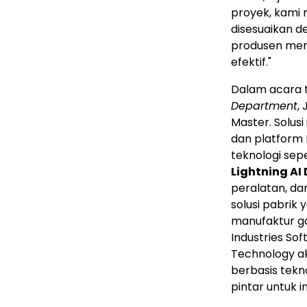
proyek, kami
disesuaikan 
produsen mer
efektif."
Dalam acara 
Department
,
Master. Solus
dan platform 
teknologi sep
Lightning AI 
peralatan, da
solusi pabrik
manufaktur g
Industries Sof
Technology a
berbasis tekn
pintar untuk i