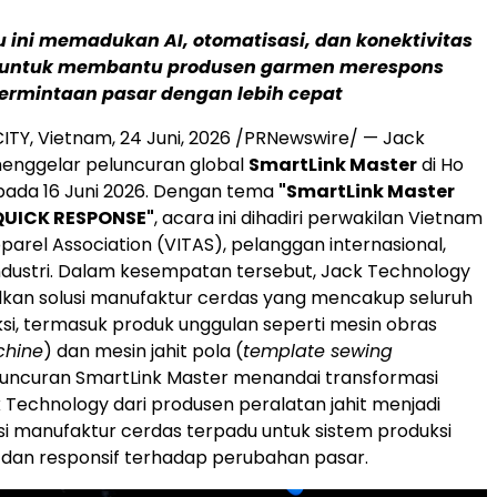
u ini memadukan AI, otomatisasi, dan konektivitas
k untuk membantu produsen garmen merespons
ermintaan pasar dengan lebih cepat
ITY, Vietnam
,
24 Juni, 2026
/PRNewswire/ — Jack
enggelar peluncuran global
SmartLink Master
di Ho
 pada 16 Juni 2026. Dengan tema
"SmartLink Master
QUICK RESPONSE"
, acara ini dihadiri perwakilan Vietnam
parel Association (VITAS), pelanggan internasional,
ndustri. Dalam kesempatan tersebut, Jack Technology
an solusi manufaktur cerdas yang mencakup seluruh
si, termasuk produk unggulan seperti mesin obras
chine
) dan mesin jahit pola (
template sewing
eluncuran SmartLink Master menandai transformasi
k Technology dari produsen peralatan jahit menjadi
si manufaktur cerdas terpadu untuk sistem produksi
l dan responsif terhadap perubahan pasar.