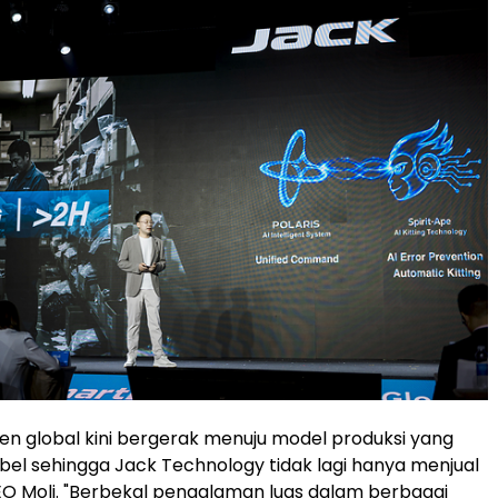
men global kini bergerak menuju model produksi yang
ibel sehingga Jack Technology tidak lagi hanya menjual
CEO Moli. "Berbekal pengalaman luas dalam berbagai