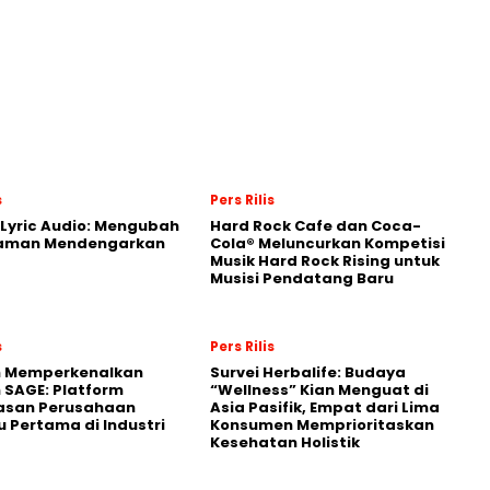
s
Pers Rilis
Lyric Audio: Mengubah
Hard Rock Cafe dan Coca-
aman Mendengarkan
Cola® Meluncurkan Kompetisi
Musik Hard Rock Rising untuk
Musisi Pendatang Baru
s
Pers Rilis
n Memperkenalkan
Survei Herbalife: Budaya
 SAGE: Platform
“Wellness” Kian Menguat di
asan Perusahaan
Asia Pasifik, Empat dari Lima
 Pertama di Industri
Konsumen Memprioritaskan
Kesehatan Holistik