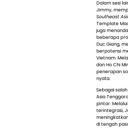
Dalam sesi la
Jimmy, mempe
Southeast Asi
Template Mach
juga menandat
beberapa pro
Duc Giang, me
berpotensi m
Vietnam. Melal
dan Ho Chi Mi
penerapan sol
nyata.
Sebagai salah
Asia Tenggara
pintar. Melalu
terintegrasi
meningkatkan f
di tengah pas