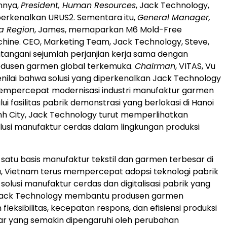
innya,
President, Human Resources
, Jack Technology,
rkenalkan URUS2. Sementara itu,
General Manager,
a Region
, James, memaparkan M6 Mold-Free
ine. CEO, Marketing Team, Jack Technology, Steve,
angani sejumlah perjanjian kerja sama dengan
dusen garmen global terkemuka.
Chairman
, VITAS, Vu
nilai bahwa solusi yang diperkenalkan Jack Technology
empercepat modernisasi industri manufaktur garmen
ui fasilitas pabrik demonstrasi yang berlokasi di Hanoi
nh City, Jack Technology turut memperlihatkan
usi manufaktur cerdas dalam lingkungan produksi
 satu basis manufaktur tekstil dan garmen terbesar di
, Vietnam terus mempercepat adopsi teknologi pabrik
i solusi manufaktur cerdas dan digitalisasi pabrik yang
, Jack Technology membantu produsen garmen
leksibilitas, kecepatan respons, dan efisiensi produksi
ar yang semakin dipengaruhi oleh perubahan