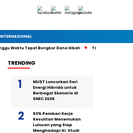
INTERNASIONAL
unggu Waktu Tepat Bongkar Dana Hibah
Tragedi Remaja Jatu
TRENDING
MUST Luncurkan Seri
Energi Hibrida untuk
Berbagai Skenario di
SNEC 2026
53% Pemberi Kerja
Kesulitan Menemukan
Lulusan yang Siap
Menghadapi AI. Studi