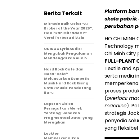
Platform bar
Berita Terkait
skala pabri
Mitrade Raih Gelar “AI
perubahan p
Broker of the Year 2026”,
Hadirkan MitradeGPT
Versi Terbaru di Asia
HO CHI MINH C
Technology m
UNISOC Lyric Audio:
Chi Minh City
Mengubah Pengalaman
Mendengarkan Audio
FULL-PLANT 
Textile and Ap
Hard Rock Cafe dan
Coca-Cola®
serta media i
Meluncurkan Kompetisi
memperkenalk
Musik Hard Rock Rising
untuk Musisi Pendatang
proses produk
Baru
(
overlock ma
Laporan Cision
machine
). P
Peringatkan Merek
strategis Jac
tentang ‘Jebakan
Fragmentasi Data’ yang
penyedia solu
Merugikan
yang fleksibe
Lockton
Memperkenalkan