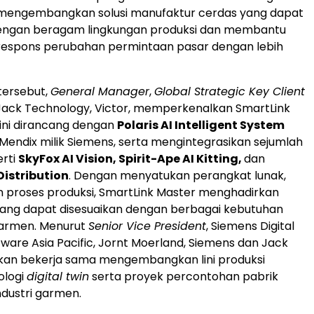
 mengembangkan solusi manufaktur cerdas yang dapat
dengan beragam lingkungan produksi dan membantu
espons perubahan permintaan pasar dengan lebih
tersebut,
General Manager
,
Global Strategic Key Client
 Jack Technology, Victor, memperkenalkan SmartLink
i ini dirancang dengan
Polaris AI Intelligent System
Mendix milik Siemens, serta mengintegrasikan sejumlah
erti
SkyFox AI Vision, Spirit-Ape AI Kitting,
dan
Distribution
. Dengan menyatukan perangkat lunak,
n proses produksi, SmartLink Master menghadirkan
 yang dapat disesuaikan dengan berbagai kebutuhan
armen. Menurut
Senior Vice President
, Siemens Digital
tware Asia Pacific, Jornt Moerland, Siemens dan Jack
kan bekerja sama mengembangkan lini produksi
ologi
digital twin
serta proyek percontohan pabrik
ndustri garmen.