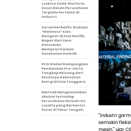
Lockton SAGE: Platform
Kecerdasan Perusahaan
Terpadu Pertama di
Industri
Survei Herbalife: Budaya
“Wellness” Kian
Menguat di Asia Pasifik,
Empat dari Lima
Konsumen
Memprioritaskan
Kesehatan Holistik
PCG Global Rampungkan
Pendanaan Pra-Seri A,
Tangkap Peluang dari
Pesatnya Kebutuhan
Energi di Asia Tenggara
Mintoak Mengumumkan
Akuisisi terhadap
Perusahaan Fintech ICC
Loyalty yang Berkantor
Pusat di Timur Tengah.
"Industri gar
semakin fleks
mesin," ujar 