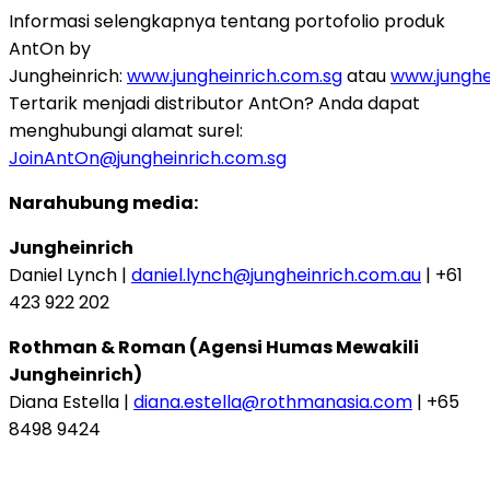
Informasi selengkapnya tentang portofolio produk
AntOn by
Jungheinrich:
www.jungheinrich.com.sg
atau
www.junghe
Tertarik menjadi distributor AntOn? Anda dapat
menghubungi alamat surel:
JoinAntOn@jungheinrich.com.sg
Narahubung media:
Jungheinrich
Daniel Lynch |
daniel.lynch@jungheinrich.com.au
| +61
423 922 202
Rothman & Roman (Agensi Humas Mewakili
Jungheinrich)
Diana Estella |
diana.estella@rothmanasia.com
| +65
8498 9424