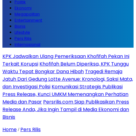
Politik
Ekonomi
Megapolitan
Entertainment
Bisnis
Lifestyle
Pers Rilis
Internasional
KPK Jadwalkan Ulang Pemeriksaan Khofifah Pekan Ini
Terkait Korupsi
Khofifah Belum Diperiksa, KPK Tunggu
Waktu Tepat Bongkar Dana Hibah
Tragedi Remaja
Jatuh Dari Gedung Lotte Avenue: Kronologi, Saksi Mata,
dan Investigasi Polisi
Komunikasi Strategis Publikasi
Press Release, Kunci UMKM Memenangkan Perhatian
Media dan Pasar
Persrilis.com Siap Publikasikan Press
Release Anda, Jika Ingin Tampil di Media Ekonomi dan
Bisnis
Home
Pers Rilis
/