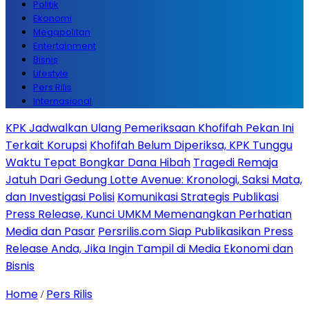
Politik
Ekonomi
Megapolitan
Entertainment
Bisnis
Lifestyle
Pers Rilis
Internasional
KPK Jadwalkan Ulang Pemeriksaan Khofifah Pekan Ini
Terkait Korupsi
Khofifah Belum Diperiksa, KPK Tunggu
Waktu Tepat Bongkar Dana Hibah
Tragedi Remaja
Jatuh Dari Gedung Lotte Avenue: Kronologi, Saksi Mata,
dan Investigasi Polisi
Komunikasi Strategis Publikasi
Press Release, Kunci UMKM Memenangkan Perhatian
Media dan Pasar
Persrilis.com Siap Publikasikan Press
Release Anda, Jika Ingin Tampil di Media Ekonomi dan
Bisnis
Home
Pers Rilis
/