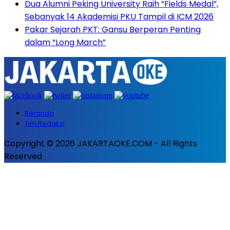
Dua Alumni Peking University Raih “Fields Medal”,
Sebanyak 14 Akademisi PKU Tampil di ICM 2026
Pakar Sejarah PKT: Gansu Berperan Penting
dalam “Long March”
Beranda
Tim Redaksi
Copyright © 2026 JAKARTAOKE.COM - All Rights
Reserved