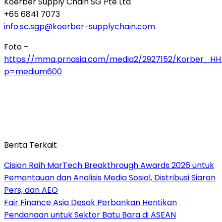
Koerber Supply Chain SG Pte Ltd
+65 6841 7073
info.sc.sgp@koerber-supplychain.com
Foto –
https://mma.prnasia.com/media2/2927152/Korber_HH_
p=medium600
Berita Terkait
Cision Raih MarTech Breakthrough Awards 2026 untuk
Pemantauan dan Analisis Media Sosial, Distribusi Siaran
Pers, dan AEO
Fair Finance Asia Desak Perbankan Hentikan
Pendanaan untuk Sektor Batu Bara di ASEAN