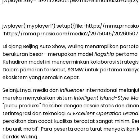
jwplayer.key=”3Fznr2BGJZtpwZmA+81lm048ks6+0NjLX
jwplayer(‘myplayer1’).setup({file: ‘https://mma.prna
‘https://mma.prnasia.com/media2/2975045/20260507_141609
Di ajang Beijing Auto Show, Wuling menampilkan portofo
berukuran besar—merupakan model
flagship
pertama y
Kehadiran model ini mencerminkan kolaborasi strateg
Dalam pameran tersebut, SGMW untuk pertama kalinya 
ekosistem yang semakin cepat.
Selanjutnya, media dan
influencer
internasional melanjut
mereka menyaksikan sistem
Intelligent Island-Style M
"pulau produksi" fleksibel dengan desain statis dan di
terintegrasi dan teknologi
AI Excellent Operation Gran
perakitan dan cacat kualitas tercatat sangat minim. Ber
ribu unit mobil". Para peserta acara turut menyaksika
cerdas Wuling.