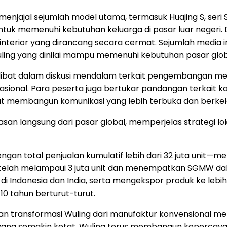
 menjajal sejumlah model utama, termasuk Huajing S, seri S
untuk memenuhi kebutuhan keluarga di pasar luar negeri. D
nterior yang dirancang secara cermat. Sejumlah media i
Wuling yang dinilai mampu memenuhi kebutuhan pasar glob
terlibat dalam diskusi mendalam terkait pengembangan m
rnasional. Para peserta juga bertukar pandangan terkait 
urut membangun komunikasi yang lebih terbuka dan berkel
asan langsung dari pasar global, memperjelas strategi l
ngan total penjualan kumulatif lebih dari 32 juta unit
telah melampaui 3 juta unit dan menempatkan SGMW dalam
i Indonesia dan India, serta mengekspor produk ke lebi
10 tahun berturut-turut.
nkan transformasi Wuling dari manufaktur konvensional 
al yang semakin ketat, Wuling terus membangun kepercay