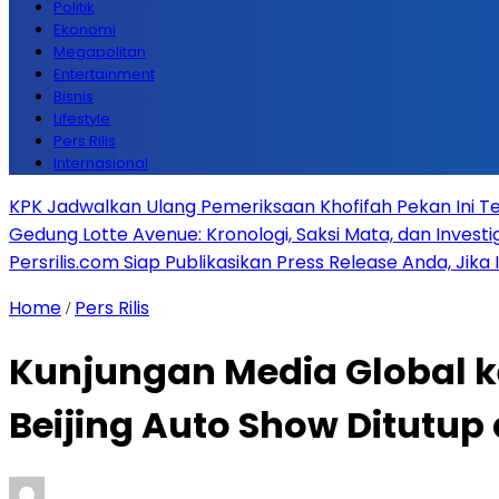
Politik
Ekonomi
Megapolitan
Entertainment
Bisnis
Lifestyle
Pers Rilis
Internasional
KPK Jadwalkan Ulang Pemeriksaan Khofifah Pekan Ini Te
Gedung Lotte Avenue: Kronologi, Saksi Mata, dan Investiga
Persrilis.com Siap Publikasikan Press Release Anda, Jika
Home
Pers Rilis
/
Kunjungan Media Global k
Beijing Auto Show Ditutup