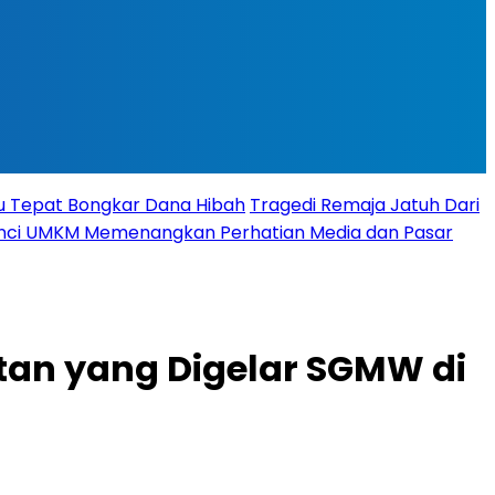
tu Tepat Bongkar Dana Hibah
Tragedi Remaja Jatuh Dari
 Kunci UMKM Memenangkan Perhatian Media dan Pasar
tan yang Digelar SGMW di