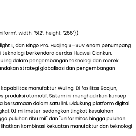
’, width: ‘512’, height: ‘288’});
rlight L, dan Bingo Pro. Huajing S—SUV enam penumpang
i teknologi berkendara cerdas Huawei Qiankun.
 Wuling dalam pengembangan teknologi dan merek.
andakan strategi globalisasi dan pengembangan
pabilitas manufaktur Wuling. Di fasilitas Baojun,
s produksi otomotif. Sistem ini menghadirkan konsep
 bersamaan dalam satu lini. Didukung platform digital
kat 0,1 milimeter, sedangkan tingkat kesalahan
ga puluhan ribu mil" dan "uniformitas hingga puluhan
rlihatkan kombinasi kekuatan manufaktur dan teknologi