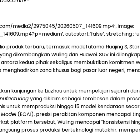
yDdsO2YkfE=”
sia.com/media2/2975045/20260507_141609.mp4’, image:
.mp4?p=medium’, autostart:’false’, stretching : ‘uniform
lio produk terbaru, termasuk model utama Huajing S, Sta
ang dikembangkan Wuling dan Huawei. SUV ini dilengkap
is antara kedua pihak sekaligus membuktikan komitmen
menghadirkan zona khusus bagi pasar luar negeri, men
kan kunjungan ke Liuzhou untuk mempelajari sejarah dan ka
anufacturing
yang diklaim sebagai terobosan dalam prose
namis untuk memproduksi hingga 15 model kendaraan secara
d Model
(EOAI), presisi perakitan komponen mencapai ting
kat platform tersebut, Wuling mencapai "konsistensi hing
n langsung proses produksi berteknologi mutakhir, mempe