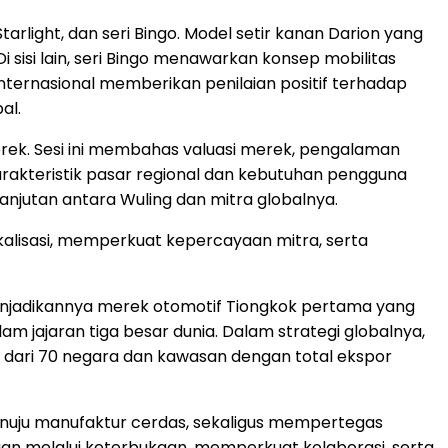
tarlight, dan seri Bingo. Model setir kanan Darion yang
i sisi lain, seri Bingo menawarkan konsep mobilitas
nternasional memberikan penilaian positif terhadap
al.
erek. Sesi ini membahas valuasi merek, pengalaman
karakteristik pasar regional dan kebutuhan pengguna
anjutan antara Wuling dan mitra globalnya.
okalisasi, memperkuat kepercayaan mitra, serta
—menjadikannya merek otomotif Tiongkok pertama yang
 jajaran tiga besar dunia. Dalam strategi globalnya,
h dari 70 negara dan kawasan dengan total ekspor
menuju manufaktur cerdas, sekaligus mempertegas
aan melalui keterbukaan, memperkuat kolaborasi, serta