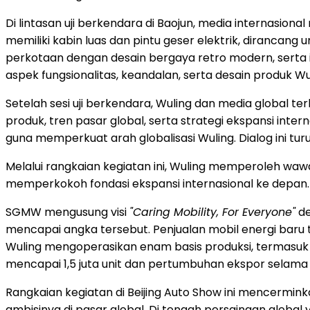
Di lintasan uji berkendara di Baojun, media internasional
memiliki kabin luas dan pintu geser elektrik, dirancang 
perkotaan dengan desain bergaya retro modern, serta i
aspek fungsionalitas, keandalan, serta desain produk 
Setelah sesi uji berkendara, Wuling dan media global 
produk, tren pasar global, serta strategi ekspansi inte
guna memperkuat arah globalisasi Wuling. Dialog ini t
Melalui rangkaian kegiatan ini, Wuling memperoleh waw
memperkokoh fondasi ekspansi internasional ke depan.
SGMW mengusung visi
"Caring Mobility, For Everyone"
de
mencapai angka tersebut. Penjualan mobil energi baru 
Wuling mengoperasikan enam basis produksi, termasuk d
mencapai 1,5 juta unit dan pertumbuhan ekspor selama 
Rangkaian kegiatan di Beijing Auto Show ini mencermi
ambisinya di pasar global. Di tengah persaingan glob