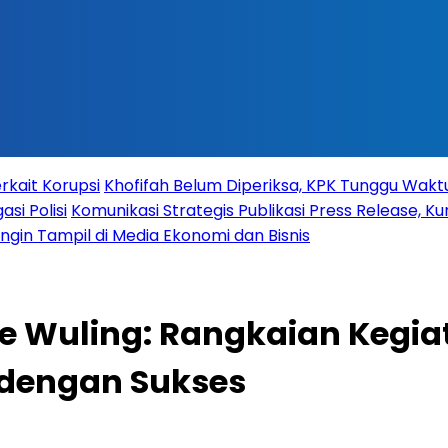
rkait Korupsi
Khofifah Belum Diperiksa, KPK Tunggu Wak
si Polisi
Komunikasi Strategis Publikasi Press Release,
 Ingin Tampil di Media Ekonomi dan Bisnis
e Wuling: Rangkaian Kegia
 dengan Sukses