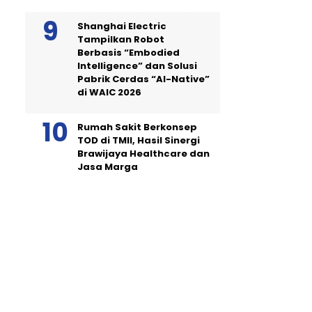
Shanghai Electric
Tampilkan Robot
Berbasis “Embodied
Intelligence” dan Solusi
Pabrik Cerdas “AI-Native”
di WAIC 2026
Rumah Sakit Berkonsep
TOD di TMII, Hasil Sinergi
Brawijaya Healthcare dan
Jasa Marga