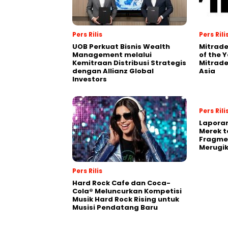
Pers Rilis
Pers Rili
UOB Perkuat Bisnis Wealth
Mitrade
Management melalui
of the 
Kemitraan Distribusi Strategis
Mitrade
dengan Allianz Global
Asia
Investors
Pers Rili
Laporan
Merek t
Fragmen
Merugi
Pers Rilis
Hard Rock Cafe dan Coca-
Cola® Meluncurkan Kompetisi
Musik Hard Rock Rising untuk
Musisi Pendatang Baru