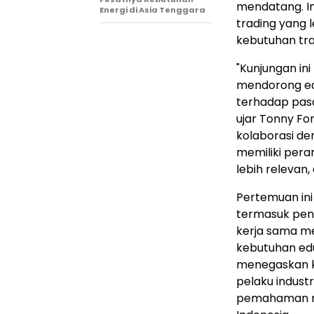
mendatang. In
Energi di Asia Tenggara
trading yang l
kebutuhan tra
"Kunjungan in
mendorong edu
terhadap pasar
ujar Tonny Fo
kolaborasi d
memiliki pera
lebih relevan
Pertemuan ini
termasuk pen
kerja sama m
kebutuhan edu
menegaskan k
pelaku indust
pemahaman ma