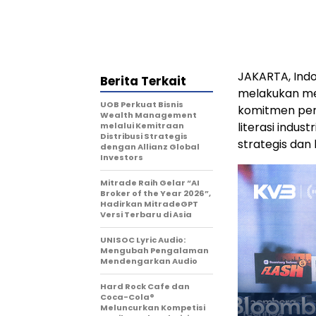
JAKARTA, Ind
Berita Terkait
melakukan med
UOB Perkuat Bisnis
komitmen per
Wealth Management
literasi indus
melalui Kemitraan
Distribusi Strategis
strategis dan 
dengan Allianz Global
Investors
Mitrade Raih Gelar “AI
Broker of the Year 2026”,
Hadirkan MitradeGPT
Versi Terbaru di Asia
UNISOC Lyric Audio:
Mengubah Pengalaman
Mendengarkan Audio
Hard Rock Cafe dan
Coca-Cola®
Meluncurkan Kompetisi