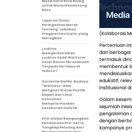
Musik Hard Rock Rising
untuk Musisi Pendatang
Baru
Laporan Cision
Peringatkan Merek
tentang ‘Jebakan
(Kolaborasi 
Fragmentasi Data’ yang
Merugikan
Pertemuan ini
Lockton
dan berbagai 
Memperkenalkan
Lockton SAGE: Platform
termasuk dina
Kecerdasan Perusahaan
membentuk lan
Terpadu Pertama di
Industri
mendiskusikan
edukatif, rel
Survei Herbalife: Budaya
“Wellness” Kian
institusional 
Menguat di Asia Pasifik,
Empat dari Lima
Dalam kesemp
Konsumen
Memprioritaskan
sejumlah inis
Kesehatan Holistik
pengalaman d
PCG Global Rampungkan
dengan berbaga
Pendanaan Pra-Seri A,
kampanye prom
Tangkap Peluang dari
Pesatnya Kebutuhan