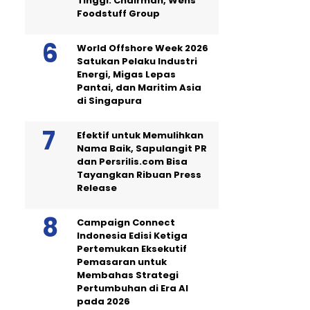
Tinggi: Chairman, Wens
Foodstuff Group
World Offshore Week 2026
Satukan Pelaku Industri
Energi, Migas Lepas
Pantai, dan Maritim Asia
di Singapura
Efektif untuk Memulihkan
Nama Baik, Sapulangit PR
dan Persrilis.com Bisa
Tayangkan Ribuan Press
Release
Campaign Connect
Indonesia Edisi Ketiga
Pertemukan Eksekutif
Pemasaran untuk
Membahas Strategi
Pertumbuhan di Era AI
pada 2026