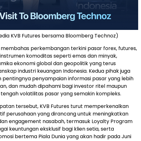
Media KVB Futures bersama Bloomberg Technoz)
 membahas perkembangan terkini pasar forex, futures,
instrumen komoditas seperti emas dan minyak,
mika ekonomi global dan geopolitik yang terus
skap industri keuangan Indonesia. Kedua pihak juga
 pentingnya penyampaian informasi pasar yang lebih
evan, dan mudah dipahami bagi investor ritel maupun
di tengah volatilitas pasar yang semakin kompleks.
atan tersebut, KVB Futures turut memperkenalkan
iatif perusahaan yang dirancang untuk meningkatkan
an engagement nasabah, termasuk Loyalty Program
i keuntungan eksklusif bagi klien setia, serta
osi bertema Piala Dunia yang akan hadir pada Juni