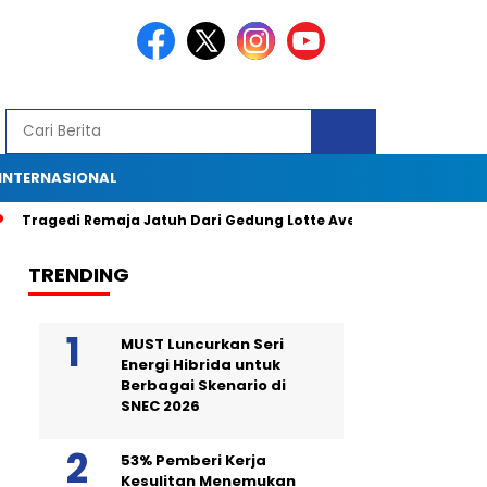
INTERNASIONAL
agedi Remaja Jatuh Dari Gedung Lotte Avenue: Kronologi, Saksi Mat
TRENDING
MUST Luncurkan Seri
Energi Hibrida untuk
Berbagai Skenario di
SNEC 2026
53% Pemberi Kerja
Kesulitan Menemukan