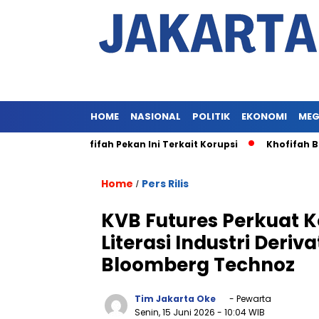
HOME
NASIONAL
POLITIK
EKONOMI
MEG
iksaan Khofifah Pekan Ini Terkait Korupsi
Khofifah Belum 
Home
Pers Rilis
/
KVB Futures Perkuat K
Literasi Industri Deriv
Bloomberg Technoz
Tim Jakarta Oke
- Pewarta
Senin, 15 Juni 2026
- 10:04 WIB