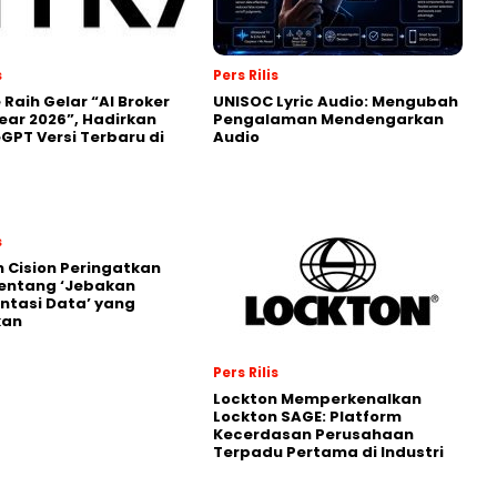
s
Pers Rilis
 Raih Gelar “AI Broker
UNISOC Lyric Audio: Mengubah
Year 2026”, Hadirkan
Pengalaman Mendengarkan
GPT Versi Terbaru di
Audio
s
 Cision Peringatkan
entang ‘Jebakan
tasi Data’ yang
kan
Pers Rilis
Lockton Memperkenalkan
Lockton SAGE: Platform
Kecerdasan Perusahaan
Terpadu Pertama di Industri