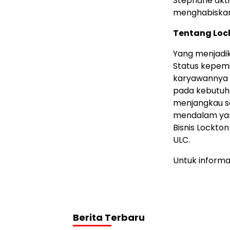
Stéphane akti
menghabiskan
Tentang Loc
Yang menjadik
Status kepemi
karyawannya d
pada kebutuha
menjangkau s
mendalam yang
Bisnis Lockto
ULC.
Untuk informas
Berita Terbaru