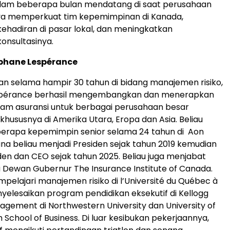
dalam beberapa bulan mendatang di saat perusahaan
ya memperkuat tim kepemimpinan di Kanada,
hadiran di pasar lokal, dan meningkatkan
nsultasinya.
phane Lespérance
 selama hampir 30 tahun di bidang manajemen risiko,
spérance berhasil mengembangkan dan menerapkan
ram asuransi untuk berbagai perusahaan besar
 khususnya di Amerika Utara, Eropa dan Asia. Beliau
erapa kepemimpin senior selama 24 tahun di Aon
na beliau menjadi Presiden sejak tahun 2019 kemudian
den dan CEO sejak tahun 2025. Beliau juga menjabat
 Dewan Gubernur The Insurance Institute of Canada.
elajari manajemen risiko di l’Université du Québec à
yelesaikan program pendidikan eksekutif di Kellogg
agement di Northwestern University dan University of
 School of Business. Di luar kesibukan pekerjaannya,