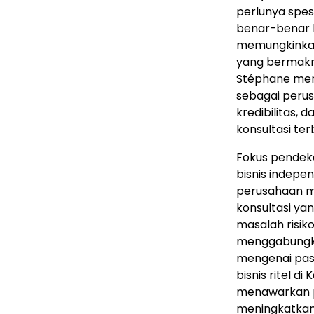
perlunya spes
benar-benar 
memungkinkan
yang bermakn
Stéphane menu
sebagai peru
kredibilitas, 
konsultasi ter
Fokus pendek
bisnis indepen
perusahaan m
konsultasi ya
masalah risik
menggabungk
mengenai pasa
bisnis ritel d
menawarkan p
meningkatkan