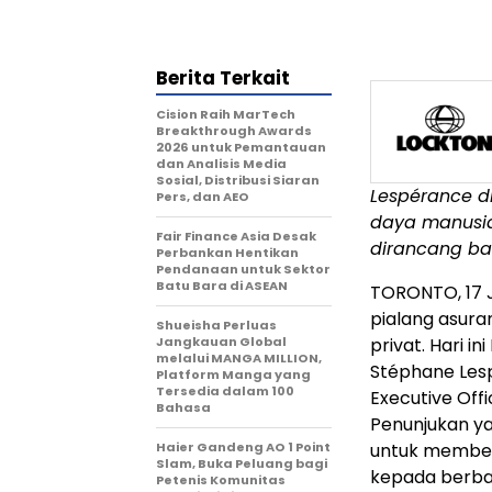
Berita Terkait
Cision Raih MarTech
Breakthrough Awards
2026 untuk Pemantauan
dan Analisis Media
Sosial, Distribusi Siaran
Lespérance di
Pers, dan AEO
daya manusia
Fair Finance Asia Desak
dirancang ba
Perbankan Hentikan
Pendanaan untuk Sektor
Batu Bara di ASEAN
TORONTO
,
17 
pialang asuran
Shueisha Perluas
Jangkauan Global
privat. Hari 
melalui MANGA MILLION,
Stéphane Lespé
Platform Manga yang
Tersedia dalam 100
Executive Offi
Bahasa
Penunjukan y
Haier Gandeng AO 1 Point
untuk memberi
Slam, Buka Peluang bagi
kepada berba
Petenis Komunitas