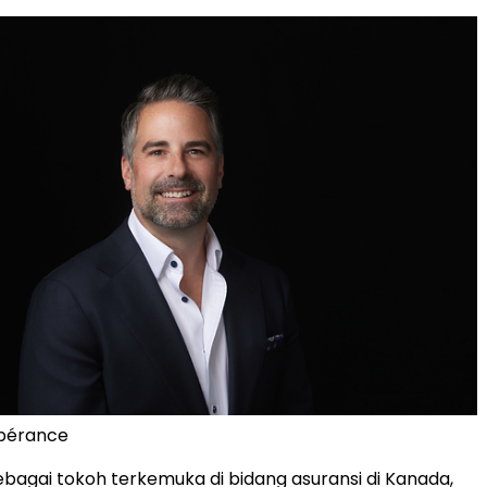
pérance
sebagai tokoh terkemuka di bidang asuransi di Kanada,