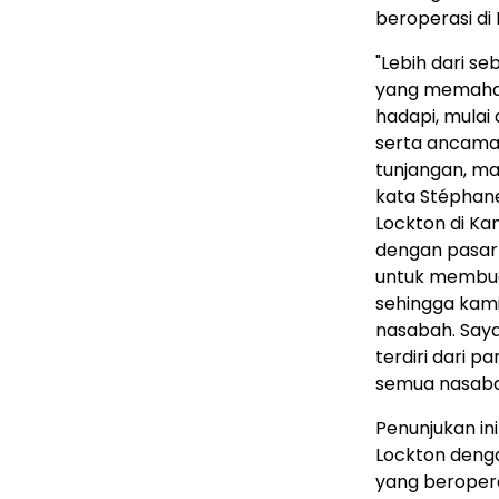
beroperasi di
"Lebih dari 
yang memaham
hadapi, mulai
serta ancaman
tunjangan, ma
kata Stéphane 
Lockton di Ka
dengan pasar 
untuk membua
sehingga kami
nasabah. Saya
terdiri dari p
semua nasaba
Penunjukan in
Lockton deng
yang beropera