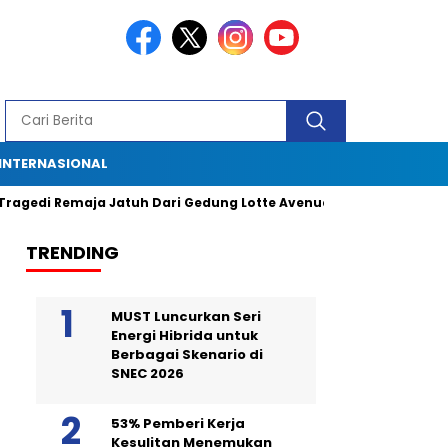
INTERNASIONAL
 Remaja Jatuh Dari Gedung Lotte Avenue: Kronologi, Saksi Mata, da
TRENDING
MUST Luncurkan Seri
Energi Hibrida untuk
Berbagai Skenario di
SNEC 2026
53% Pemberi Kerja
Kesulitan Menemukan