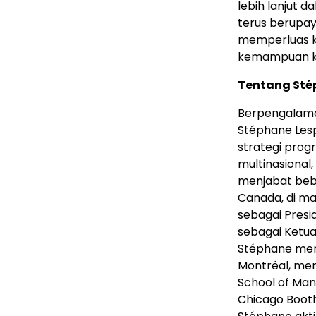
lebih lanjut 
terus berupa
memperluas ke
kemampuan ko
Tentang Sté
Berpengalaman
Stéphane Le
strategi prog
multinasional,
menjabat beb
Canada, di ma
sebagai Presi
sebagai Ketua
Stéphane memp
Montréal, men
School of Man
Chicago Booth