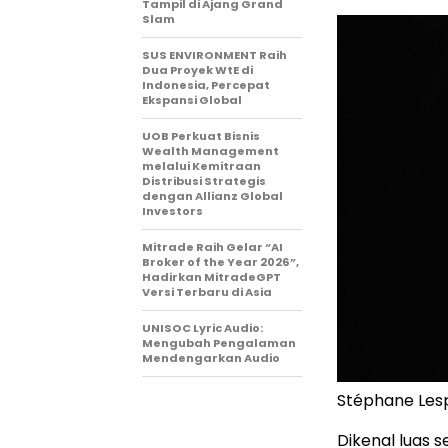
Tampil di Ajang Grand
Slam
SUS ENVIRONMENT Raih
Dua Proyek WtE di
Indonesia, Percepat
Ekspansi Global
UOB Perkuat Bisnis
Wealth Management
melalui Kemitraan
Distribusi Strategis
dengan Allianz Global
Investors
Mitrade Raih Gelar “AI
Broker of the Year 2026”,
Hadirkan MitradeGPT
Versi Terbaru di Asia
UNISOC Lyric Audio:
Mengubah Pengalaman
Mendengarkan Audio
Stéphane Les
Dikenal luas 