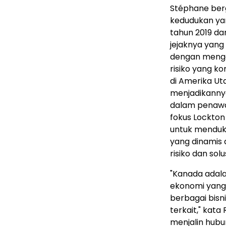
Stéphane ber
kedudukan yan
tahun 2019 da
jejaknya yang
dengan meng
risiko yang k
di Amerika Ut
menjadikanny
dalam penawa
fokus Lockto
untuk menduku
yang dinamis 
risiko dan so
"Kanada adalah
ekonomi yang 
berbagai bisn
terkait," kat
menjalin hubu