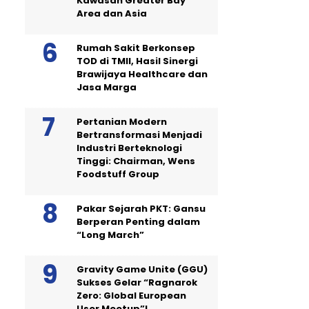
Kawasan Greater Bay
Area dan Asia
Rumah Sakit Berkonsep
TOD di TMII, Hasil Sinergi
Brawijaya Healthcare dan
Jasa Marga
Pertanian Modern
Bertransformasi Menjadi
Industri Berteknologi
Tinggi: Chairman, Wens
Foodstuff Group
Pakar Sejarah PKT: Gansu
Berperan Penting dalam
“Long March”
Gravity Game Unite (GGU)
Sukses Gelar “Ragnarok
Zero: Global European
User Meetup”!