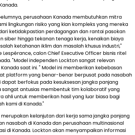
 Kanada.
sebelumnya, perusahaan Kanada membutuhkan mitra
i lingkungan risiko yang kian kompleks yang mereka
 dari ketidakpastian perdagangan dan rantai pasokan
 siber hingga tekanan tenaga kerja, kenaikan biaya
salah ketahanan iklim dan masalah khusus industri,"
Lespérance, calon Chief Executive Officer bisnis ritel
nada. "Model independen Lockton sangat relevan
Kanada saat ini. " Model ini memberikan kebebasan
t platform yang benar-benar berpusat pada nasabah
 dapat berfokus pada kesuksesan jangka panjang
 sangat antusias membentuk tim kolaboratif yang
ara ahli untuk memberikan hasil yang luar biasa bagi
h kami di Kanada."
i merupakan kelanjutan dari kerja sama jangka panjang
an nasabah di Kanada dan perusahaan multinasional
si di Kanada. Lockton akan menyampaikan informasi