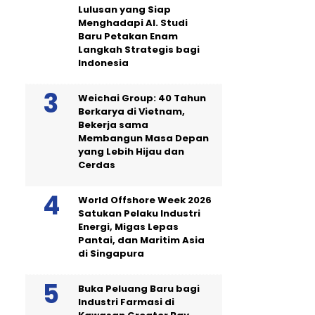
Lulusan yang Siap
Menghadapi AI. Studi
Baru Petakan Enam
Langkah Strategis bagi
Indonesia
Weichai Group: 40 Tahun
Berkarya di Vietnam,
Bekerja sama
Membangun Masa Depan
yang Lebih Hijau dan
Cerdas
World Offshore Week 2026
Satukan Pelaku Industri
Energi, Migas Lepas
Pantai, dan Maritim Asia
di Singapura
Buka Peluang Baru bagi
Industri Farmasi di