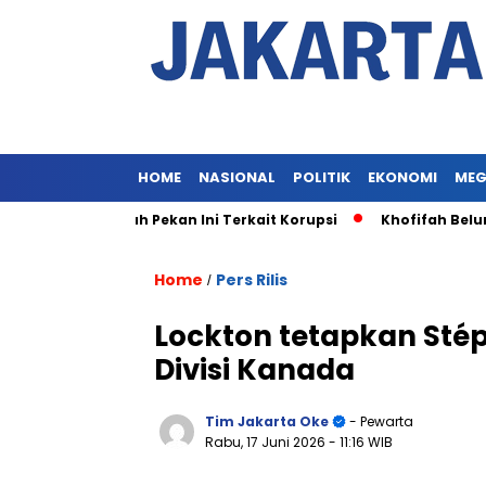
HOME
NASIONAL
POLITIK
EKONOMI
MEG
an Khofifah Pekan Ini Terkait Korupsi
Khofifah Belum Dipe
Home
Pers Rilis
/
Lockton tetapkan Sté
Divisi Kanada
Tim Jakarta Oke
- Pewarta
Rabu, 17 Juni 2026
- 11:16 WIB