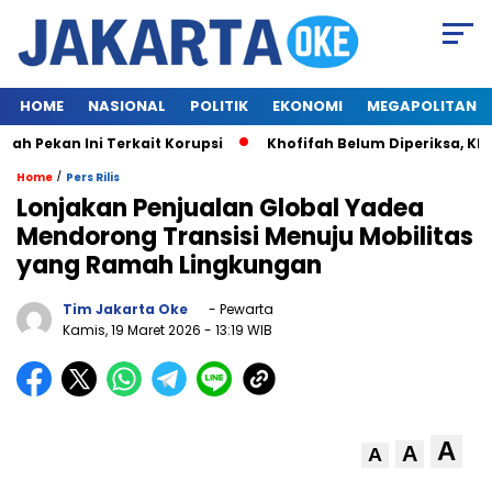
HOME
NASIONAL
POLITIK
EKONOMI
MEGAPOLITAN
 Pekan Ini Terkait Korupsi
Khofifah Belum Diperiksa, KPK 
/
Home
Pers Rilis
Lonjakan Penjualan Global Yadea
Mendorong Transisi Menuju Mobilitas
yang Ramah Lingkungan
Tim Jakarta Oke
- Pewarta
Kamis, 19 Maret 2026
- 13:19 WIB
A
A
A